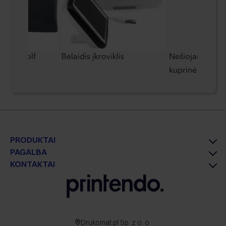
hwarzwolf
Belaidis įkroviklis
Nešiojamojo ko
kuprinė
PRODUKTAI
PAGALBA
KONTAKTAI
Drukomat.pl Sp. z o. o.