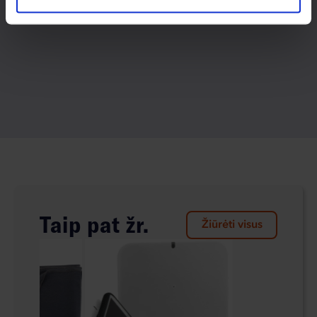
Taip pat žr.
Žiūrėti visus