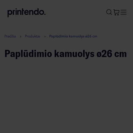
B
A
A
B
Pradžia
Produktai
Paplūdimio kamuolys ø26 cm
Paplūdimio kamuolys ø26 cm