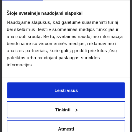
individualaus
Šioje svetainėje naudojami slapukai
sprendimo?
Naudojame slapukus, kad galėtume suasmeninti turinį
bei skelbimus, teikti visuomeninės medijos funkcijas ir
Susisiek su mumis dėl
analizuoti srautą. Be to, svetainės naudojimo informaciją
nestandartinio produkto aptarimo.
bendriname su visuomeninės medijos, reklamavimo ir
analizės partneriais, kurie gali ją pridėti prie kitos jūsų
Susisiekti
pateiktos arba naudojant paslaugas surinktos
informacijos.
Leisti visus
Tinkinti
Atmesti