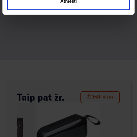
Atmesti
Taip pat žr.
Žiūrėti visus