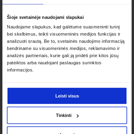
individualaus
sprendimo?
Šioje svetainėje naudojami slapukai
Naudojame slapukus, kad galėtume suasmeninti turinį
Susisiek su mumis dėl
bei skelbimus, teikti visuomeninės medijos funkcijas ir
analizuoti srautą. Be to, svetainės naudojimo informaciją
nestandartinio produkto aptarimo.
bendriname su visuomeninės medijos, reklamavimo ir
analizės partneriais, kurie gali ją pridėti prie kitos jūsų
Susisiekti
pateiktos arba naudojant paslaugas surinktos
informacijos.
Leisti visus
Tinkinti