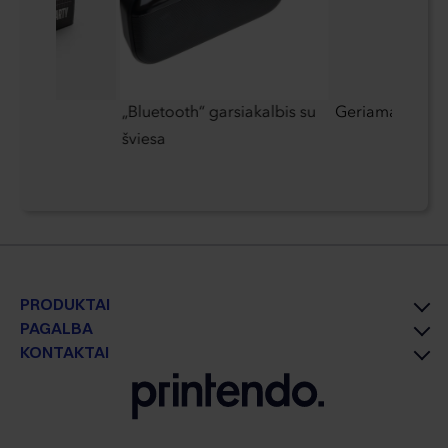
utės
„Bluetooth“ garsiakalbis su
Geriamasis puo
šviesa
PRODUKTAI
PAGALBA
KONTAKTAI