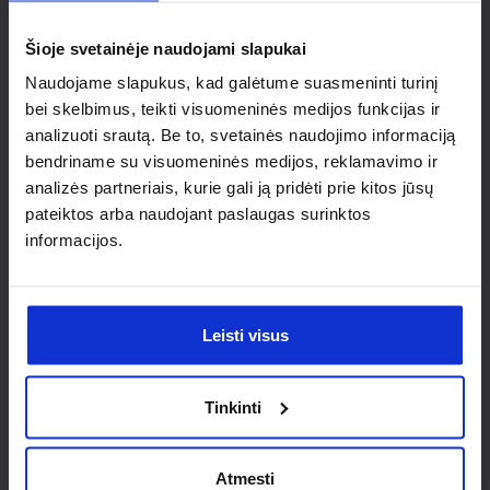
individualaus
Šioje svetainėje naudojami slapukai
sprendimo?
Naudojame slapukus, kad galėtume suasmeninti turinį
bei skelbimus, teikti visuomeninės medijos funkcijas ir
Susisiek su mumis dėl
analizuoti srautą. Be to, svetainės naudojimo informaciją
nestandartinio produkto aptarimo.
bendriname su visuomeninės medijos, reklamavimo ir
analizės partneriais, kurie gali ją pridėti prie kitos jūsų
Susisiekti
pateiktos arba naudojant paslaugas surinktos
informacijos.
Leisti visus
Tinkinti
Atmesti