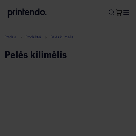
B
A
A
B
Pradžia
Produktai
Pelės kilimėlis
Pelės kilimėlis