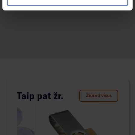
Taip pat žr.
Žiūrėti visus