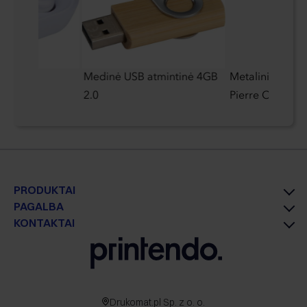
ausinės
Medinė USB atmintinė 4GB
Metalinis plunk
2.0
Pierre Cardin
PRODUKTAI
PAGALBA
KONTAKTAI
Drukomat.pl Sp. z o. o.