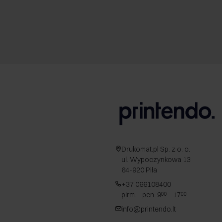
Drukomat.pl Sp. z o. o.
ul. Wypoczynkowa 13
64-920 Piła
+37 066108400
pirm. - pen. 9
- 17
00
00
info@printendo.lt