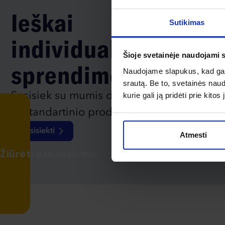
Ieškai
Sutikimas
individualaus
Šioje svetainėje naudojami 
sprendimo?
Naudojame slapukus, kad galė
srautą. Be to, svetainės nau
Susisiek su mumis dėl
kurie gali ją pridėti prie kit
nestandartinio produkto aptarimo.
Susisiekti
Atmesti
Žiūrėti atsiliepimus