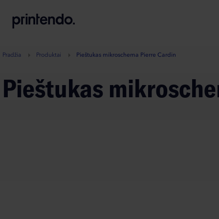
B
A
A
B
Pradžia
Produktai
Pieštukas mikroschema Pierre Cardin
Pieštukas mikrosche