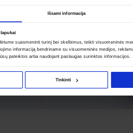
Išsami informacija
slapukai
tume suasmeninti turinį bei skelbimus, teikti visuomeninės medij
dojimo informaciją bendriname su visuomeninės medijos, reklamav
os jūsų pateiktos arba naudojant paslaugas surinktos informacijos.
Tinkinti