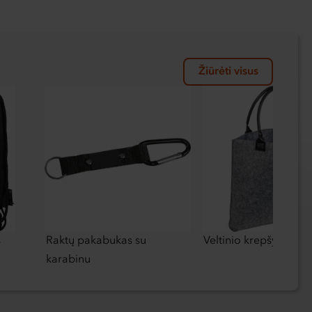
Žiūrėti visus
s
Raktų pakabukas su
Veltinio krepšys
karabinu