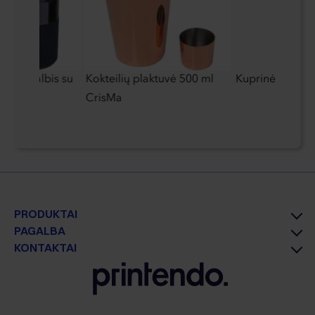
garsiakalbis su
Kokteilių plaktuvė 500 ml
Kuprinė Schwar
ovikliu
CrisMa
PRODUKTAI
PAGALBA
KONTAKTAI