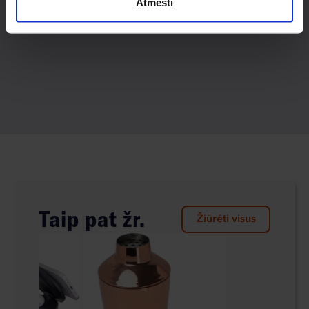
Atmesti
Taip pat žr.
Žiūrėti visus