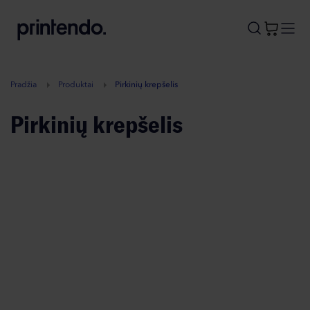
B
A
A
B
Pradžia
Produktai
Pirkinių krepšelis
Pirkinių krepšelis