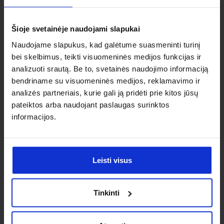
individualaus
sprendimo?
Šioje svetainėje naudojami slapukai
Naudojame slapukus, kad galėtume suasmeninti turinį
Susisiek su mumis dėl
bei skelbimus, teikti visuomeninės medijos funkcijas ir
analizuoti srautą. Be to, svetainės naudojimo informaciją
nestandartinio produkto aptarimo.
bendriname su visuomeninės medijos, reklamavimo ir
analizės partneriais, kurie gali ją pridėti prie kitos jūsų
Susisiekti
pateiktos arba naudojant paslaugas surinktos
informacijos.
Leisti visus
Tinkinti