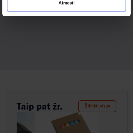
Atmesti
Taip pat žr.
Žiūrėti visus