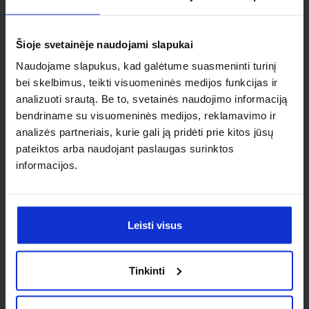
Ieškai
individualaus
Šioje svetainėje naudojami slapukai
sprendimo?
Naudojame slapukus, kad galėtume suasmeninti turinį
bei skelbimus, teikti visuomeninės medijos funkcijas ir
analizuoti srautą. Be to, svetainės naudojimo informaciją
Susisiek su mumis dėl
bendriname su visuomeninės medijos, reklamavimo ir
nestandartinio produkto aptarimo.
analizės partneriais, kurie gali ją pridėti prie kitos jūsų
pateiktos arba naudojant paslaugas surinktos
Susisiekti
informacijos.
Leisti visus
Tinkinti