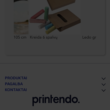
 skėtis ø105 cm
Kreida 6 spalvų
Ledo grandiklis
PRODUKTAI
PAGALBA
KONTAKTAI