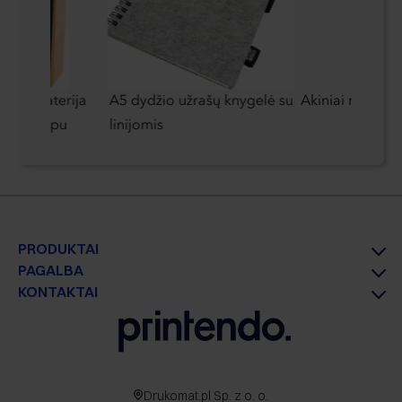
rinė baterija
A5 dydžio užrašų knygelė su
Akiniai nuo sau
iu logotipu
linijomis
PRODUKTAI
PAGALBA
KONTAKTAI
Drukomat.pl Sp. z o. o.