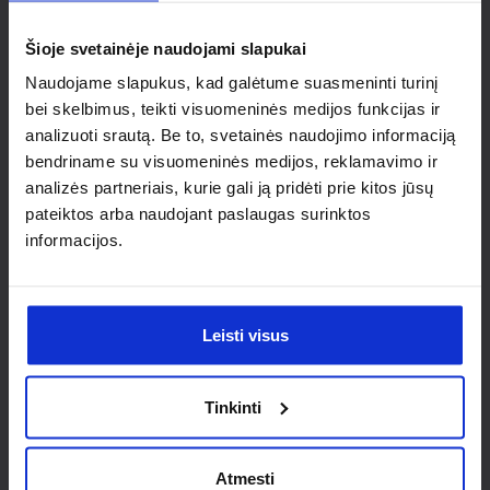
individualaus
Šioje svetainėje naudojami slapukai
sprendimo?
Naudojame slapukus, kad galėtume suasmeninti turinį
bei skelbimus, teikti visuomeninės medijos funkcijas ir
Susisiek su mumis dėl
analizuoti srautą. Be to, svetainės naudojimo informaciją
nestandartinio produkto aptarimo.
bendriname su visuomeninės medijos, reklamavimo ir
analizės partneriais, kurie gali ją pridėti prie kitos jūsų
Susisiekti
pateiktos arba naudojant paslaugas surinktos
informacijos.
Leisti visus
Tinkinti
Atmesti