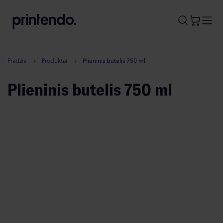
B
A
A
B
Pradžia
Produktai
Plieninis butelis 750 ml
Plieninis butelis 750 ml