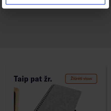
Taip pat žr.
Žiūrėti visus