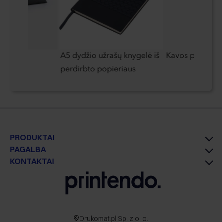
lis"
A5 dydžio užrašų knygelė iš
Kavos preso ąso
perdirbto popieriaus
PRODUKTAI
PAGALBA
KONTAKTAI
Drukomat.pl Sp. z o. o.