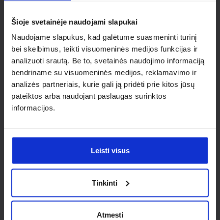
individualaus
Šioje svetainėje naudojami slapukai
sprendimo?
Naudojame slapukus, kad galėtume suasmeninti turinį
bei skelbimus, teikti visuomeninės medijos funkcijas ir
Susisiek su mumis dėl
analizuoti srautą. Be to, svetainės naudojimo informaciją
nestandartinio produkto aptarimo.
bendriname su visuomeninės medijos, reklamavimo ir
analizės partneriais, kurie gali ją pridėti prie kitos jūsų
Susisiekti
pateiktos arba naudojant paslaugas surinktos
informacijos.
Leisti visus
Tinkinti
Atmesti