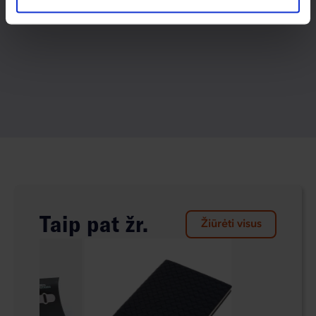
Taip pat žr.
Žiūrėti visus