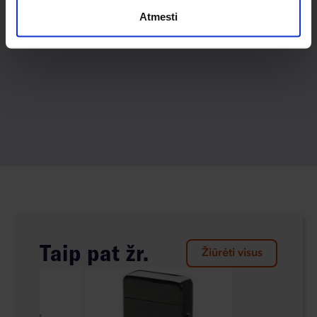
Atmesti
Taip pat žr.
Žiūrėti visus