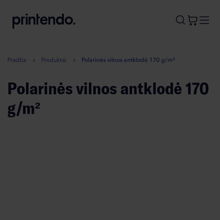
B
A
A
B
Pradžia
Produktai
Polarinės vilnos antklodė 170 g/m²
Polarinės vilnos antklodė 170
g/m²