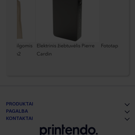
pšys su ilgomis
Elektrinis žiebtuvėlis Pierre
Fototapetai
 320 g/m2
Cardin
PRODUKTAI
PAGALBA
KONTAKTAI