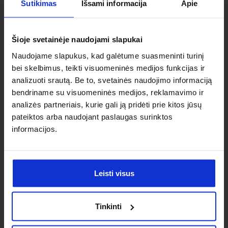
Ieškai
Sutikimas
Išsami informacija
Apie
individualaus
Šioje svetainėje naudojami slapukai
sprendimo?
Naudojame slapukus, kad galėtume suasmeninti turinį
bei skelbimus, teikti visuomeninės medijos funkcijas ir
Susisiek su mumis dėl
analizuoti srautą. Be to, svetainės naudojimo informaciją
bendriname su visuomeninės medijos, reklamavimo ir
nestandartinio produkto aptarimo.
analizės partneriais, kurie gali ją pridėti prie kitos jūsų
pateiktos arba naudojant paslaugas surinktos
Susisiekti
informacijos.
Leisti visus
Tinkinti