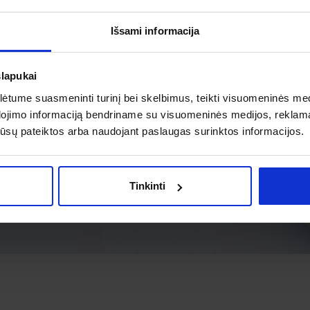
Išsami informacija
slapukai
tume suasmeninti turinį bei skelbimus, teikti visuomeninės medij
dojimo informaciją bendriname su visuomeninės medijos, reklamav
os jūsų pateiktos arba naudojant paslaugas surinktos informacijos.
Tinkinti