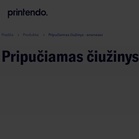
B
A
A
B
Pradžia
Produktai
Pripučiamas čiužinys - ananasas
Pripučiamas čiužiny