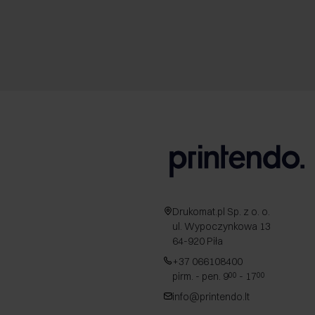
Drukomat.pl Sp. z o. o.
ul. Wypoczynkowa 13
64-920 Piła
+37 066108400
pirm. - pen. 9
- 17
00
00
info@printendo.lt