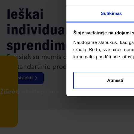
Ieškai
Sutikimas
individualaus
Šioje svetainėje naudojami 
sprendimo?
Naudojame slapukus, kad galė
srautą. Be to, svetainės nau
Susisiek su mumis dėl
kurie gali ją pridėti prie kit
nestandartinio produkto aptarimo.
Susisiekti
Atmesti
Žiūrėti atsiliepimus