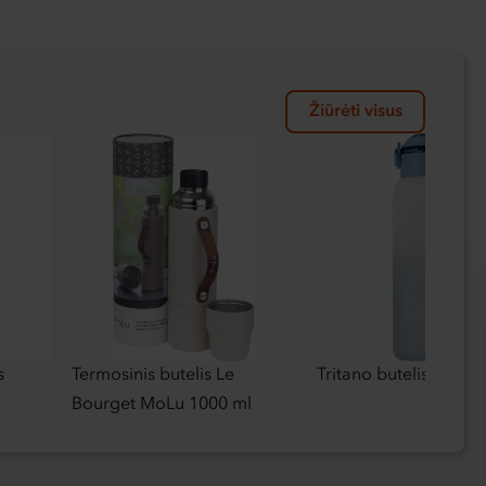
Žiūrėti visus
s
Termosinis butelis Le
Tritano butelis 1500 
Bourget MoLu 1000 ml