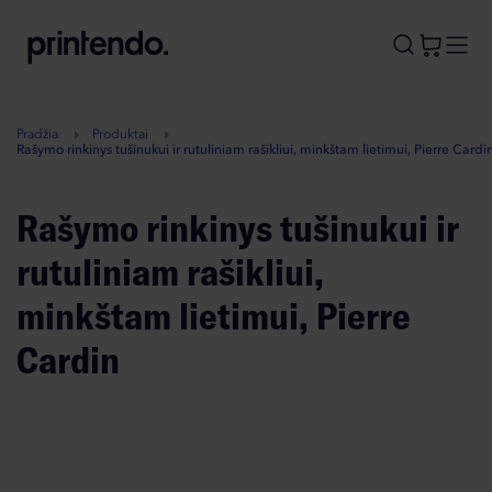
B
A
A
B
Pradžia
Produktai
Rašymo rinkinys tušinukui ir rutuliniam rašikliui, minkštam lietimui, Pierre Cardi
Rašymo rinkinys tušinukui ir
rutuliniam rašikliui,
minkštam lietimui, Pierre
Cardin