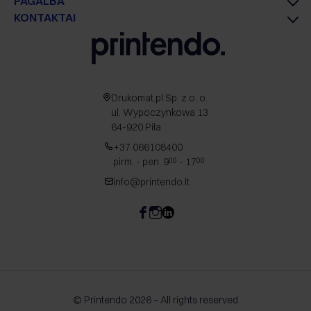
PAGALBA
KONTAKTAI
Drukomat.pl Sp. z o. o.
ul. Wypoczynkowa 13
64-920 Piła
+37 066108400
pirm. - pen. 9
- 17
00
00
info@printendo.lt
© Printendo 2026 – All rights reserved