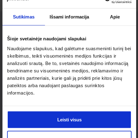
Sutikimas
Išsami informacija
Apie
Ieškai
Šioje svetainėje naudojami slapukai
individualaus
Naudojame slapukus, kad galėtume suasmeninti turinį bei
skelbimus, teikti visuomeninės medijos funkcijas ir
sprendimo?
analizuoti srautą. Be to, svetainės naudojimo informaciją
bendriname su visuomeninės medijos, reklamavimo ir
analizės partneriais, kurie gali ją pridėti prie kitos jūsų
Susisiek su mumis dėl
pateiktos arba naudojant paslaugas surinktos
nestandartinio produkto aptarimo.
informacijos.
Susisiekti
Leisti visus