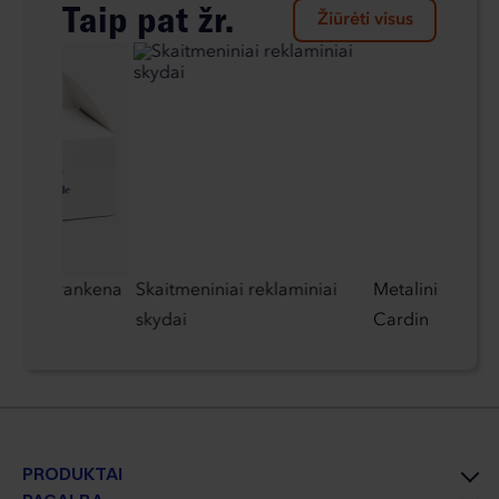
Taip pat žr.
Žiūrėti visus
tės su rankena
Skaitmeniniai reklaminiai
Metalinis tušinu
skydai
Cardin
PRODUKTAI