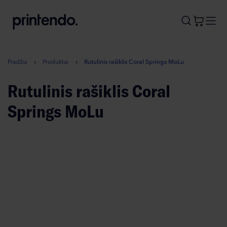
B
A
A
B
Pradžia
Produktai
Rutulinis rašiklis Coral Springs MoLu
Rutulinis rašiklis Coral
Springs MoLu