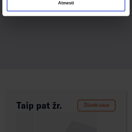
Atmesti
Taip pat žr.
Žiūrėti visus