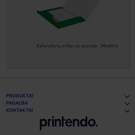
vėliavos
Kalendorių vokai su spauda
Medinis raktų 
PRODUKTAI
PAGALBA
KONTAKTAI