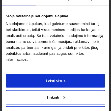
Ieškai
individualaus
Šioje svetainėje naudojami slapukai
sprendimo?
Naudojame slapukus, kad galėtume suasmeninti turinį
bei skelbimus, teikti visuomeninės medijos funkcijas ir
analizuoti srautą. Be to, svetainės naudojimo informaciją
Susisiek su mumis dėl
bendriname su visuomeninės medijos, reklamavimo ir
nestandartinio produkto aptarimo.
analizės partneriais, kurie gali ją pridėti prie kitos jūsų
pateiktos arba naudojant paslaugas surinktos
Susisiekti
informacijos.
Leisti visus
Tinkinti