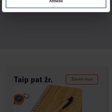
Atmesti
Taip pat žr.
Žiūrėti visus