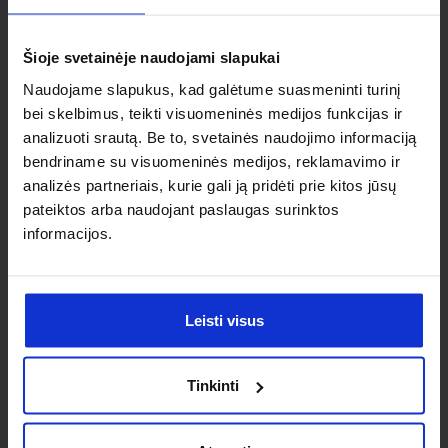
individualaus
sprendimo?
Šioje svetainėje naudojami slapukai
Naudojame slapukus, kad galėtume suasmeninti turinį
Susisiek su mumis dėl
bei skelbimus, teikti visuomeninės medijos funkcijas ir
analizuoti srautą. Be to, svetainės naudojimo informaciją
nestandartinio produkto aptarimo.
bendriname su visuomeninės medijos, reklamavimo ir
analizės partneriais, kurie gali ją pridėti prie kitos jūsų
Susisiekti
pateiktos arba naudojant paslaugas surinktos
informacijos.
Leisti visus
Tinkinti