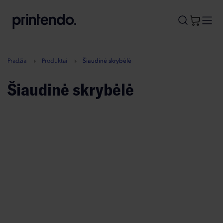
B
A
A
B
Pradžia
Produktai
Šiaudinė skrybėlė
Šiaudinė skrybėlė