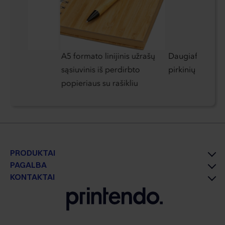
idas su
A5 formato linijinis užrašų
Daugiafunkcis į
gotipu
sąsiuvinis iš perdirbto
pirkinių krepše
korpuse
popieriaus su rašikliu
PRODUKTAI
PAGALBA
KONTAKTAI