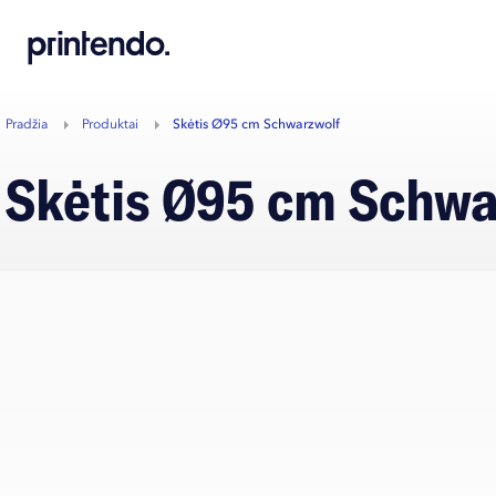
B
A
A
B
Pradžia
Produktai
Skėtis Ø95 cm Schwarzwolf
Skėtis Ø95 cm Schw