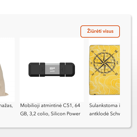
Žiūrėti visus
mažas,
Mobilioji atmintinė C51, 64
Sulankstoma iškylos
GB, 3,2 colio, Silicon Power
antklodė Schwarzwol