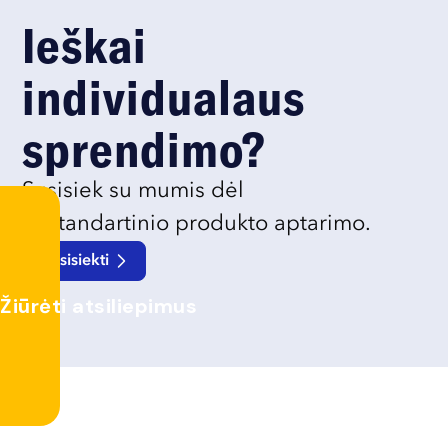
Ieškai
individualaus
sprendimo?
Susisiek su mumis dėl
nestandartinio produkto aptarimo.
Susisiekti
Žiūrėti atsiliepimus