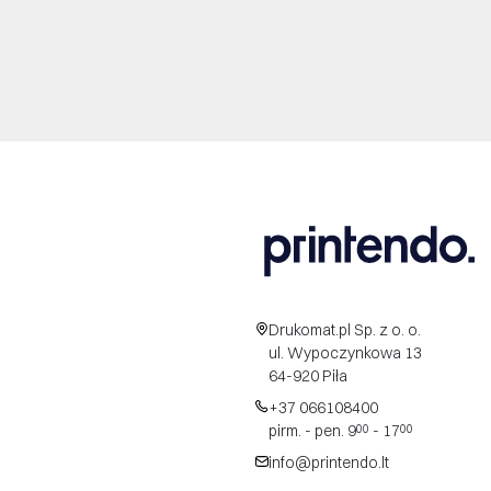
Drukomat.pl Sp. z o. o.
ul. Wypoczynkowa 13
64-920 Piła
+37 066108400
pirm. - pen. 9
- 17
00
00
info@printendo.lt