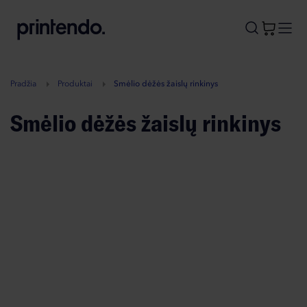
B
A
A
B
Pradžia
Produktai
Smėlio dėžės žaislų rinkinys
Smėlio dėžės žaislų rinkinys