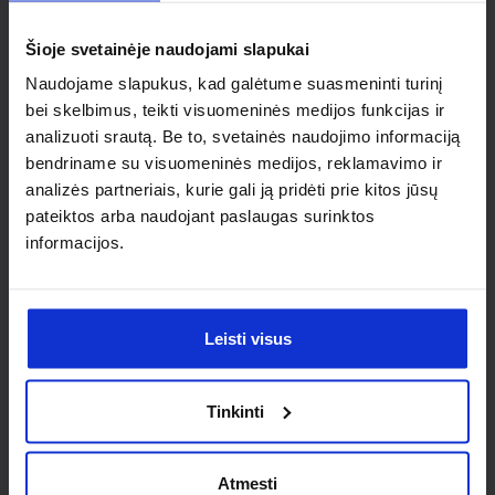
individualaus
Šioje svetainėje naudojami slapukai
sprendimo?
Naudojame slapukus, kad galėtume suasmeninti turinį
bei skelbimus, teikti visuomeninės medijos funkcijas ir
Susisiek su mumis dėl
analizuoti srautą. Be to, svetainės naudojimo informaciją
nestandartinio produkto aptarimo.
bendriname su visuomeninės medijos, reklamavimo ir
analizės partneriais, kurie gali ją pridėti prie kitos jūsų
Susisiekti
pateiktos arba naudojant paslaugas surinktos
informacijos.
Leisti visus
Tinkinti
Atmesti