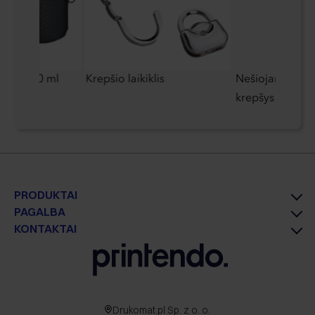
nkinys, 30 ml
Krepšio laikiklis
Nešiojamojo ko
krepšys Wenger
PRODUKTAI
PAGALBA
KONTAKTAI
Drukomat.pl Sp. z o. o.