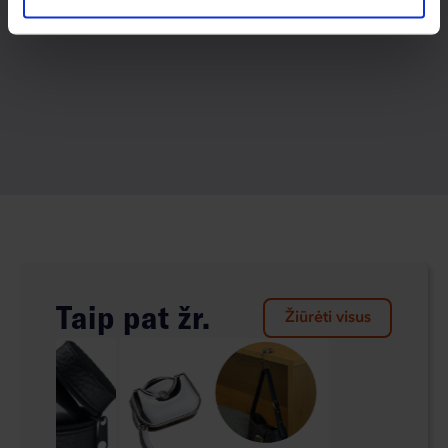
Taip pat žr.
Žiūrėti visus