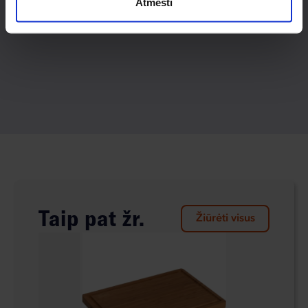
Atmesti
Taip pat žr.
Žiūrėti visus