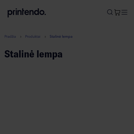
B
A
A
B
Pradžia
Produktai
Stalinė lempa
Stalinė lempa