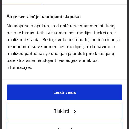
individualaus
sprendimo?
Šioje svetainėje naudojami slapukai
Naudojame slapukus, kad galėtume suasmeninti turinį
Susisiek su mumis dėl
bei skelbimus, teikti visuomeninės medijos funkcijas ir
analizuoti srautą. Be to, svetainės naudojimo informaciją
nestandartinio produkto aptarimo.
bendriname su visuomeninės medijos, reklamavimo ir
analizės partneriais, kurie gali ją pridėti prie kitos jūsų
Susisiekti
pateiktos arba naudojant paslaugas surinktos
informacijos.
Leisti visus
Tinkinti