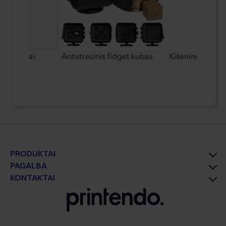
reklaminiai
Antistresinis fidget kubas
Kišeninis peili
PRODUKTAI
PAGALBA
KONTAKTAI