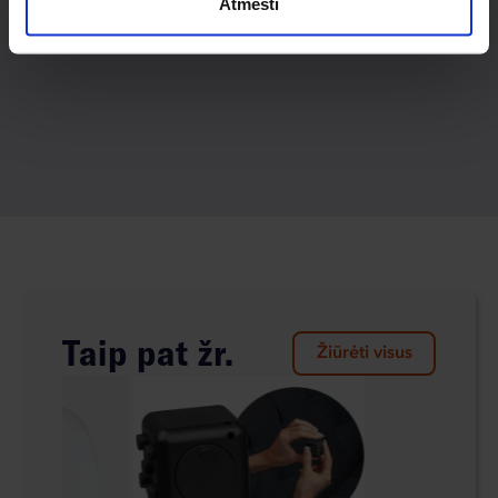
Atmesti
Taip pat žr.
Žiūrėti visus