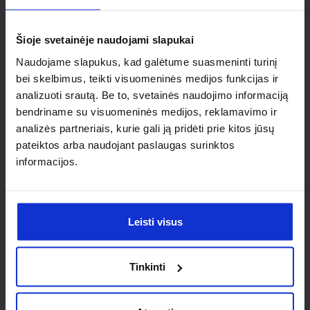
individualaus
sprendimo?
Šioje svetainėje naudojami slapukai
Naudojame slapukus, kad galėtume suasmeninti turinį
Susisiek su mumis dėl
bei skelbimus, teikti visuomeninės medijos funkcijas ir
analizuoti srautą. Be to, svetainės naudojimo informaciją
nestandartinio produkto aptarimo.
bendriname su visuomeninės medijos, reklamavimo ir
analizės partneriais, kurie gali ją pridėti prie kitos jūsų
Susisiekti
pateiktos arba naudojant paslaugas surinktos
informacijos.
Leisti visus
Tinkinti