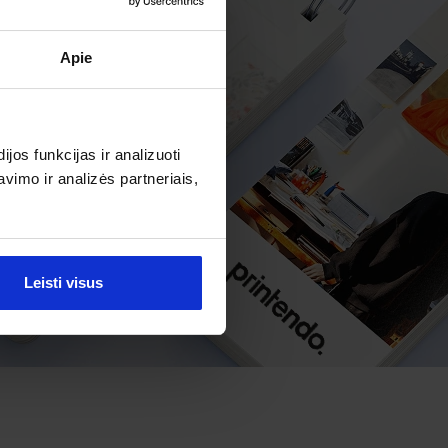
Apie
os funkcijas ir analizuoti
imo ir analizės partneriais,
Leisti visus