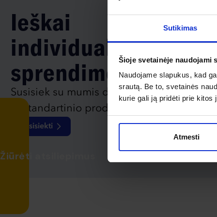
Ieškai
Sutikimas
individualaus
Šioje svetainėje naudojami 
sprendimo?
Naudojame slapukus, kad galė
srautą. Be to, svetainės nau
Susisiek su mumis dėl
kurie gali ją pridėti prie kit
nestandartinio produkto aptarimo.
Susisiekti
Atmesti
Žiūrėti atsiliepimus