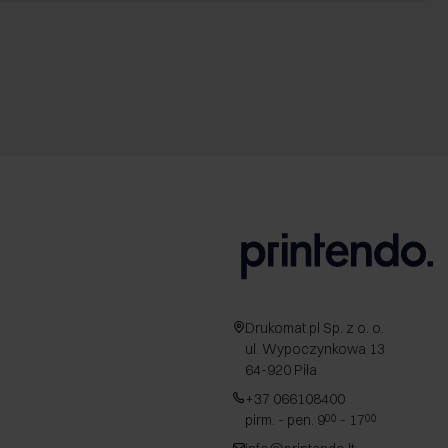
Drukomat.pl Sp. z o. o.
ul. Wypoczynkowa 13
64-920 Piła
+37 066108400
pirm. - pen. 9
- 17
00
00