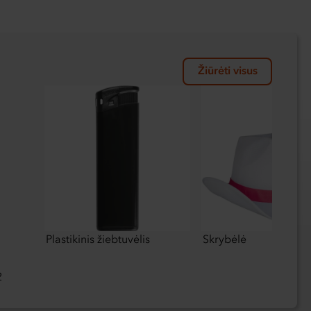
Žiūrėti visus
Plastikinis žiebtuvėlis
Skrybėlė
2