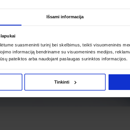
Išsami informacija
slapukai
tume suasmeninti turinį bei skelbimus, teikti visuomeninės medij
dojimo informaciją bendriname su visuomeninės medijos, reklamav
os jūsų pateiktos arba naudojant paslaugas surinktos informacijos.
Tinkinti