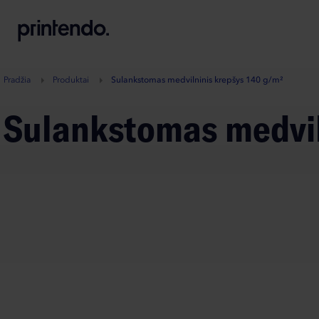
B
A
A
B
Pradžia
Produktai
Sulankstomas medvilninis krepšys 140 g/m²
Sulankstomas medvi