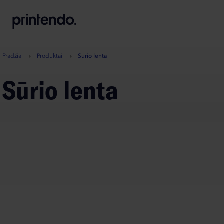
B
A
A
B
Pradžia
Produktai
Sūrio lenta
Sūrio lenta