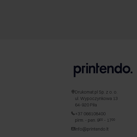
Drukomat.pl Sp. z o. o.
ul. Wypoczynkowa 13
64-920 Piła
+37 066108400
pirm. - pen. 9
- 17
00
00
info@printendo.lt