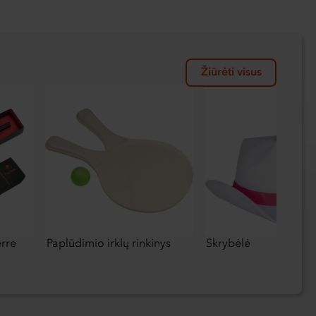
Žiūrėti visus
erre
Paplūdimio irklų rinkinys
Skrybėlė