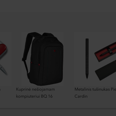
n
Kuprinė nešiojamam
Metalinis tušinukas Pi
kompiuteriui BQ 16
Cardin