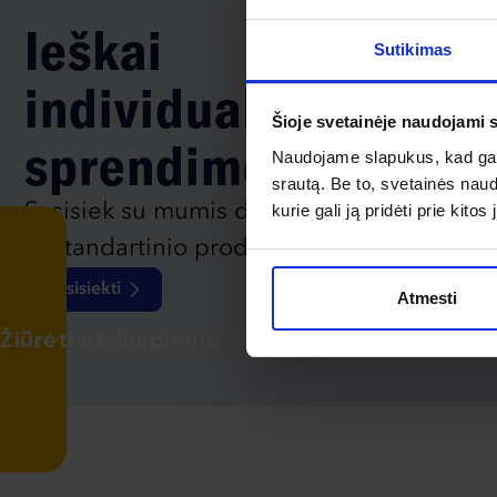
Ieškai
Sutikimas
individualaus
Šioje svetainėje naudojami 
sprendimo?
Naudojame slapukus, kad galė
srautą. Be to, svetainės nau
Susisiek su mumis dėl
kurie gali ją pridėti prie kit
nestandartinio produkto aptarimo.
Susisiekti
Atmesti
Žiūrėti atsiliepimus