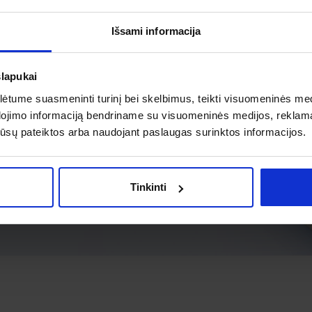
Išsami informacija
slapukai
tume suasmeninti turinį bei skelbimus, teikti visuomeninės medij
dojimo informaciją bendriname su visuomeninės medijos, reklamav
os jūsų pateiktos arba naudojant paslaugas surinktos informacijos.
Tinkinti