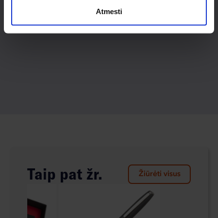
Atmesti
Taip pat žr.
Žiūrėti visus