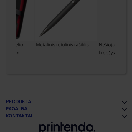
o ir volelio
Metalinis rutulinis rašiklis
Nešiojamojo ko
rre Cardin
krepšys rPET
PRODUKTAI
PAGALBA
KONTAKTAI