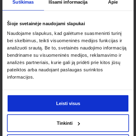
Ieškai
Sutikimas
Išsami informacija
Apie
individualaus
Šioje svetainėje naudojami slapukai
sprendimo?
Naudojame slapukus, kad galėtume suasmeninti turinį
bei skelbimus, teikti visuomeninės medijos funkcijas ir
Susisiek su mumis dėl
analizuoti srautą. Be to, svetainės naudojimo informaciją
bendriname su visuomeninės medijos, reklamavimo ir
nestandartinio produkto aptarimo.
analizės partneriais, kurie gali ją pridėti prie kitos jūsų
pateiktos arba naudojant paslaugas surinktos
Susisiekti
informacijos.
Leisti visus
Tinkinti