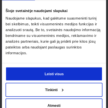
individualaus
Šioje svetainėje naudojami slapukai
sprendimo?
Naudojame slapukus, kad galėtume suasmeninti turinį
bei skelbimus, teikti visuomeninės medijos funkcijas ir
Susisiek su mumis dėl
analizuoti srautą. Be to, svetainės naudojimo informaciją
nestandartinio produkto aptarimo.
bendriname su visuomeninės medijos, reklamavimo ir
analizės partneriais, kurie gali ją pridėti prie kitos jūsų
Susisiekti
pateiktos arba naudojant paslaugas surinktos
informacijos.
Leisti visus
Tinkinti
Atmesti