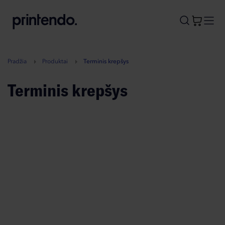
B
A
A
B
Pradžia
Produktai
Terminis krepšys
Terminis krepšys