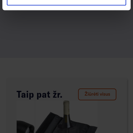
Taip pat žr.
Žiūrėti visus