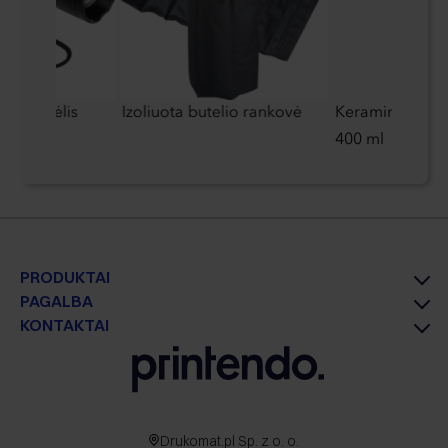
ibintuvėlis
Izoliuota butelio rankovė
Keraminis mink
400 ml
PRODUKTAI
PAGALBA
KONTAKTAI
Drukomat.pl Sp. z o. o.