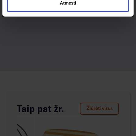
Atmesti
Taip pat žr.
Žiūrėti visus