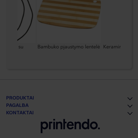
o laidas su
Bambuko pjaustymo lentelė
Keraminis puod
PRODUKTAI
PAGALBA
KONTAKTAI