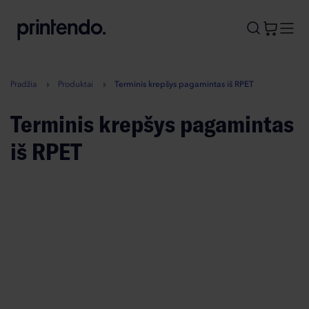
B
A
A
B
Pradžia
Produktai
Terminis krepšys pagamintas iš RPET
Terminis krepšys pagamintas
iš RPET