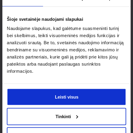
Ieškai
individualaus
Šioje svetainėje naudojami slapukai
sprendimo?
Naudojame slapukus, kad galėtume suasmeninti turinį
bei skelbimus, teikti visuomeninės medijos funkcijas ir
analizuoti srautą. Be to, svetainės naudojimo informaciją
Susisiek su mumis dėl
bendriname su visuomeninės medijos, reklamavimo ir
nestandartinio produkto aptarimo.
analizės partneriais, kurie gali ją pridėti prie kitos jūsų
pateiktos arba naudojant paslaugas surinktos
Susisiekti
informacijos.
Leisti visus
Tinkinti