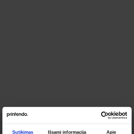
Sutikimas
Išsami informacija
Apie