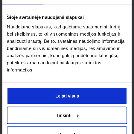
individualaus
sprendimo?
Šioje svetainėje naudojami slapukai
Naudojame slapukus, kad galėtume suasmeninti turinį
Susisiek su mumis dėl
bei skelbimus, teikti visuomeninės medijos funkcijas ir
analizuoti srautą. Be to, svetainės naudojimo informaciją
nestandartinio produkto aptarimo.
bendriname su visuomeninės medijos, reklamavimo ir
analizės partneriais, kurie gali ją pridėti prie kitos jūsų
Susisiekti
pateiktos arba naudojant paslaugas surinktos
informacijos.
Leisti visus
Tinkinti