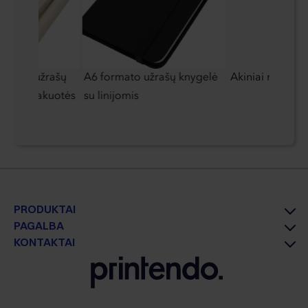
nijinis užrašų
A6 formato užrašų knygelė
Akiniai nuo sau
š pieno pakuotės
su linijomis
PRODUKTAI
PAGALBA
KONTAKTAI