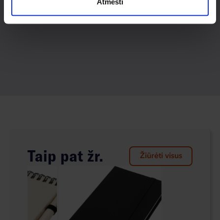
Atmesti
Taip pat žr.
Žiūrėti visus