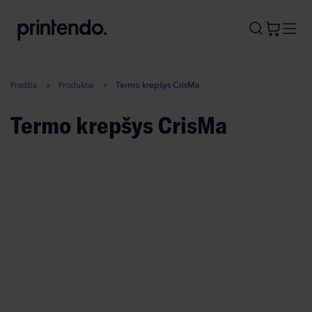
B
A
A
B
Pradžia
Produktai
Termo krepšys CrisMa
Termo krepšys CrisMa