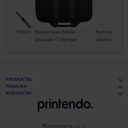
 skėtis Ø105cm
Bandomasis dėklas
Nutrinamos kal
Granada 17 Wenger
dekoracijos
PRODUKTAI
PAGALBA
KONTAKTAI
Drukomat.pl Sp. z o. o.