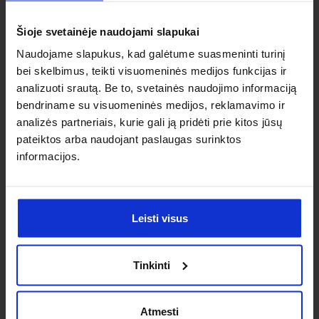
individualaus
Šioje svetainėje naudojami slapukai
sprendimo?
Naudojame slapukus, kad galėtume suasmeninti turinį
bei skelbimus, teikti visuomeninės medijos funkcijas ir
Susisiek su mumis dėl
analizuoti srautą. Be to, svetainės naudojimo informaciją
nestandartinio produkto aptarimo.
bendriname su visuomeninės medijos, reklamavimo ir
analizės partneriais, kurie gali ją pridėti prie kitos jūsų
Susisiekti
pateiktos arba naudojant paslaugas surinktos
informacijos.
Leisti visus
Tinkinti
Atmesti