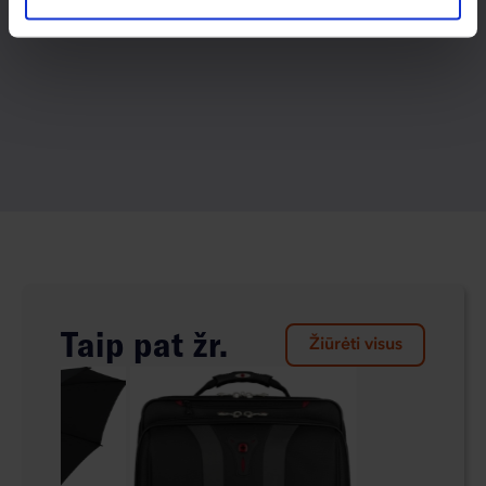
Taip pat žr.
Žiūrėti visus