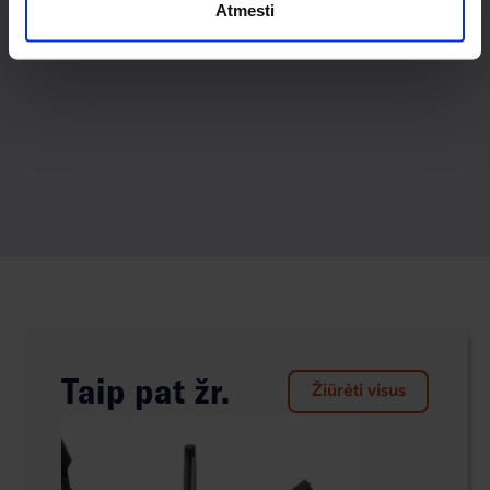
Atmesti
Taip pat žr.
Žiūrėti visus