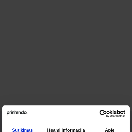
Sutikimas
Išsami informacija
Apie