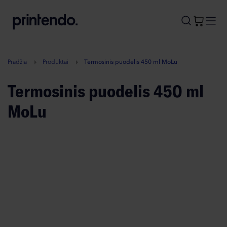
B
A
A
B
Pradžia
Produktai
Termosinis puodelis 450 ml MoLu
Termosinis puodelis 450 ml
MoLu