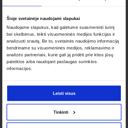
Ieškai
individualaus
Šioje svetainėje naudojami slapukai
sprendimo?
Naudojame slapukus, kad galėtume suasmeninti turinį
bei skelbimus, teikti visuomeninės medijos funkcijas ir
analizuoti srautą. Be to, svetainės naudojimo informaciją
Susisiek su mumis dėl
bendriname su visuomeninės medijos, reklamavimo ir
nestandartinio produkto aptarimo.
analizės partneriais, kurie gali ją pridėti prie kitos jūsų
pateiktos arba naudojant paslaugas surinktos
Susisiekti
informacijos.
Leisti visus
Tinkinti