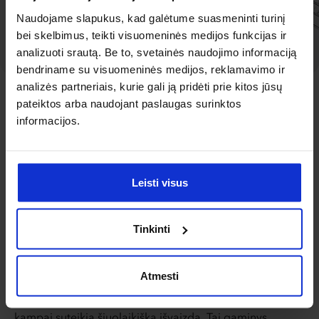
Naudojame slapukus, kad galėtume suasmeninti turinį
bei skelbimus, teikti visuomeninės medijos funkcijas ir
analizuoti srautą. Be to, svetainės naudojimo informaciją
bendriname su visuomeninės medijos, reklamavimo ir
analizės partneriais, kurie gali ją pridėti prie kitos jūsų
REIKALINGAS KIEKVIENOJE PRAMONĖS ŠAKOJE
Įmonės užrašų knygelės
pateiktos arba naudojant paslaugas surinktos
informacijos.
– praktiška reklamos
priemonė
Leisti visus
Sąsiuviniai be dangtelio – universali reklaminė
programėlė, puikiai tiksianti bet kurioje įmonėje. Dėl
Tinkinti
plačių personalizavimo galimybių – nuo formato iki
spausdinimo – galite jas pritaikyti savo prekės ženklo
poreikiams. Ofsetinis popierius puikiai tinka rašyti, o
Atmesti
kartoninis pagrindas padidina naudojimo patogumą.
Skylės leidžia lengviau tvarkyti užrašus, o užapvalinti
kampai suteikia šiuolaikišką išvaizdą. Tai gaminys,