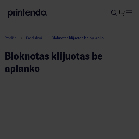
B
A
A
B
Pradžia
Produktai
Bloknotas klijuotas be aplanko
Bloknotas klijuotas be
aplanko