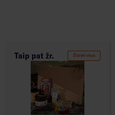
Taip pat žr.
Žiūrėti visus