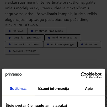
visiškai suasmeninti. Jei vertinate praktiškumą, galite
rinktis modelį su skylutėmis, idealiai tinkančiomis
segtuvams, arba užapvalintais kampais, kurie suteikia
elegancijos ir apsaugo puslapius nuo pažeidimų.
REKOMENDUOJAMA
HoReCa
švietimas ir mokymas
renginiai ir pramogos
nekilnojamas turtas
finansai ir draudimas
aplinkos apsauga
rinkodara
sveikata ir sveikata
Sutikimas
Išsami informacija
Apie
Šioje svetainėje naudojami slapukai