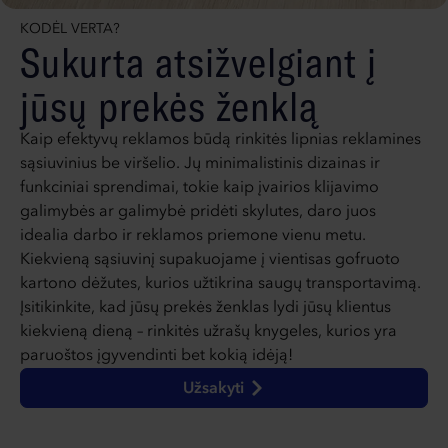
KODĖL VERTA?
Sukurta atsižvelgiant į
jūsų prekės ženklą
Kaip efektyvų reklamos būdą rinkitės lipnias reklamines
sąsiuvinius be viršelio. Jų minimalistinis dizainas ir
funkciniai sprendimai, tokie kaip įvairios klijavimo
galimybės ar galimybė pridėti skylutes, daro juos
idealia darbo ir reklamos priemone vienu metu.
Kiekvieną sąsiuvinį supakuojame į vientisas gofruoto
kartono dėžutes, kurios užtikrina saugų transportavimą.
Įsitikinkite, kad jūsų prekės ženklas lydi jūsų klientus
kiekvieną dieną – rinkitės užrašų knygeles, kurios yra
paruoštos įgyvendinti bet kokią idėją!
Užsakyti