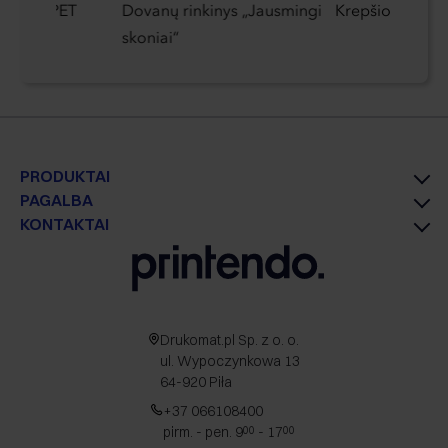
saulės rPET
Dovanų rinkinys „Jausmingi
Krepšio laikiklis
skoniai“
PRODUKTAI
PAGALBA
KONTAKTAI
Drukomat.pl Sp. z o. o.
ul. Wypoczynkowa 13
64-920 Piła
+37 066108400
pirm. - pen. 9
- 17
00
00