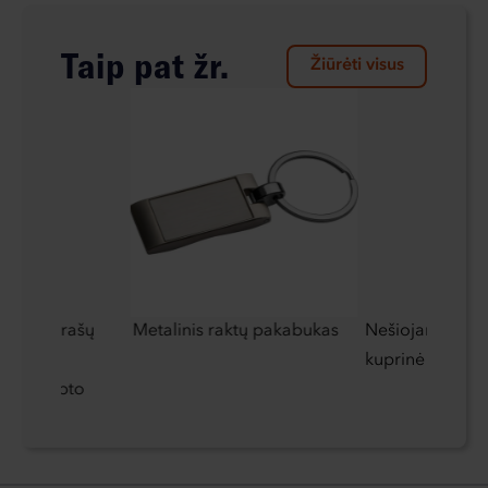
Taip pat žr.
Žiūrėti visus
ijinis užrašų
Metalinis raktų pakabukas
Nešiojamojo ko
rašikliu,
kuprinė
š perdirbto