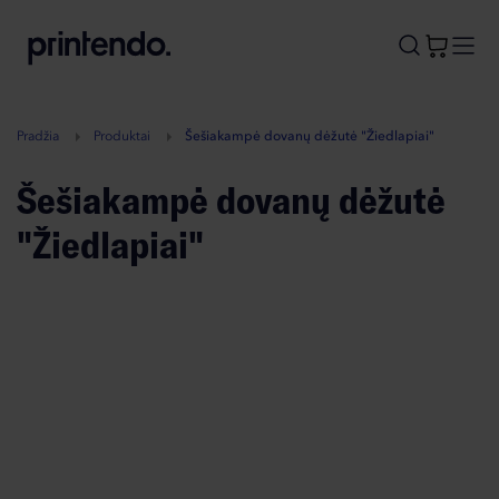
B
A
A
B
Pradžia
Produktai
Šešiakampė dovanų dėžutė "Žiedlapiai"
Šešiakampė dovanų dėžutė
"Žiedlapiai"