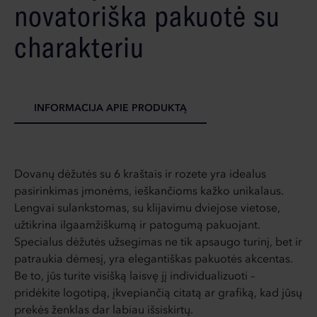
novatoriška pakuotė su
charakteriu
INFORMACIJA APIE PRODUKTĄ
Dovanų dėžutės su 6 kraštais ir rozete yra idealus
pasirinkimas įmonėms, ieškančioms kažko unikalaus.
Lengvai sulankstomas, su klijavimu dviejose vietose,
užtikrina ilgaamžiškumą ir patogumą pakuojant.
Specialus dėžutės užsegimas ne tik apsaugo turinį, bet ir
patraukia dėmesį, yra elegantiškas pakuotės akcentas.
Be to, jūs turite visišką laisvę jį individualizuoti –
pridėkite logotipą, įkvepiančią citatą ar grafiką, kad jūsų
prekės ženklas dar labiau išsiskirtų.