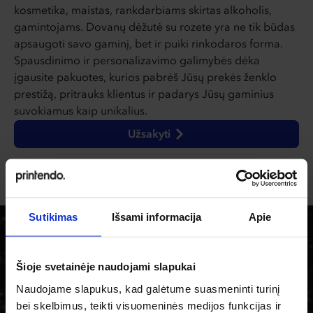
kosmetika, maistas, rankdarbiams skirtas alkoholis,
gamintojams. Dovanų dėžutė su rozete yra ne tik būdas
apsaugoti savo gaminį, bet ir puiki rinkodaros forma.
Spausdinimo ir personalizavimo galimybės dėka
įgausite pakuotes, kurios pabrėš Jūsų prekės ženklo
prestižą, pritrauks klientus ir padarys Jūsų gaminius
suvokiamus kaip unikalius.
Užsakyti
Sutikimas
Išsami informacija
Apie
Šioje svetainėje naudojami slapukai
Naudojame slapukus, kad galėtume suasmeninti turinį
bei skelbimus, teikti visuomeninės medijos funkcijas ir