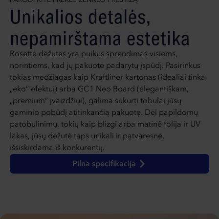
PARODYKITE PREKĖS ŽENKLO PRESTIŽĄ
Unikalios detalės,
nepamirštama estetika
Rosette dėžutes yra puikus sprendimas visiems,
norintiems, kad jų pakuotė padarytų įspūdį. Pasirinkus
tokias medžiagas kaip Kraftliner kartonas (idealiai tinka
„eko“ efektui) arba GC1 Neo Board (elegantiškam,
„premium“ įvaizdžiui), galima sukurti tobulai jūsų
gaminio pobūdį atitinkančią pakuotę. Dėl papildomų
patobulinimų, tokių kaip blizgi arba matinė folija ir UV
lakas, jūsų dėžutė taps unikali ir patvaresnė,
išsiskirdama iš konkurentų.
Pilna specifikacija