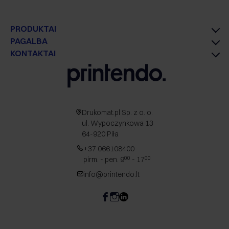
PRODUKTAI
PAGALBA
KONTAKTAI
Drukomat.pl Sp. z o. o.
ul. Wypoczynkowa 13
64-920 Piła
+37 066108400
pirm. - pen. 9
- 17
00
00
info@printendo.lt