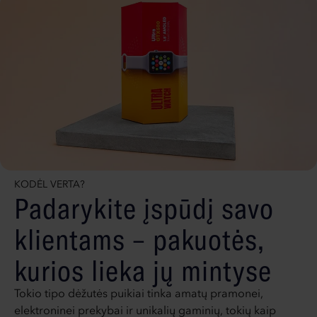
KODĖL VERTA?
Padarykite įspūdį savo
klientams – pakuotės,
kurios lieka jų mintyse
Tokio tipo dėžutės puikiai tinka amatų pramonei,
elektroninei prekybai ir unikalių gaminių, tokių kaip