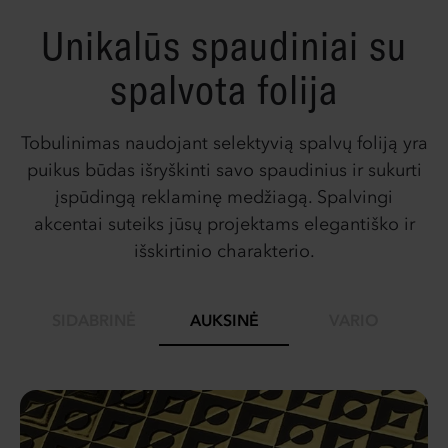
Unikalūs spaudiniai su
spalvota folija
Tobulinimas naudojant selektyvią spalvų foliją yra
puikus būdas išryškinti savo spaudinius ir sukurti
įspūdingą reklaminę medžiagą. Spalvingi
akcentai suteiks jūsų projektams elegantiško ir
išskirtinio charakterio.
SIDABRINĖ
AUKSINĖ
VARIO