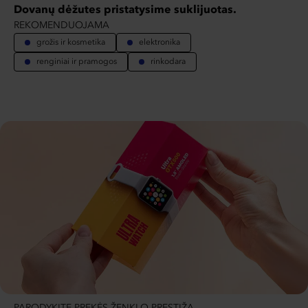
Dovanų dėžutes pristatysime suklijuotas.
REKOMENDUOJAMA
grožis ir kosmetika
elektronika
renginiai ir pramogos
rinkodara