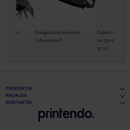
s įrankis
Daugiafunkcis įrankis
Didelis medviln
f
Schwarzwolf
su ilgomis ran
g/m2
PRODUKTAI
PAGALBA
KONTAKTAI