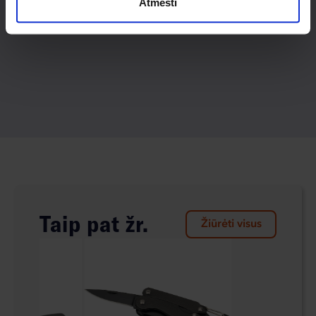
Atmesti
Taip pat žr.
Žiūrėti visus