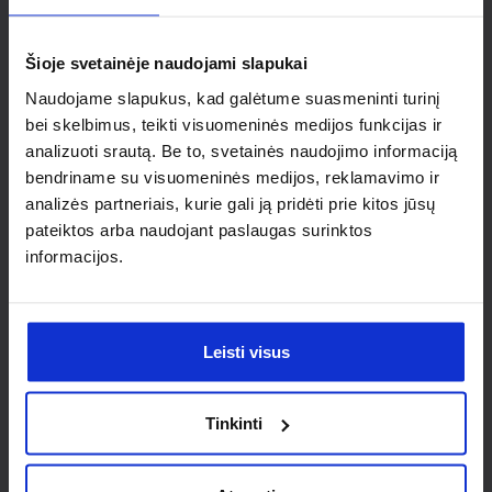
individualaus
sprendimo?
Šioje svetainėje naudojami slapukai
Naudojame slapukus, kad galėtume suasmeninti turinį
Susisiek su mumis dėl
bei skelbimus, teikti visuomeninės medijos funkcijas ir
analizuoti srautą. Be to, svetainės naudojimo informaciją
nestandartinio produkto aptarimo.
bendriname su visuomeninės medijos, reklamavimo ir
analizės partneriais, kurie gali ją pridėti prie kitos jūsų
Susisiekti
pateiktos arba naudojant paslaugas surinktos
informacijos.
Leisti visus
Tinkinti