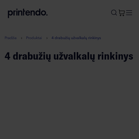
B
A
A
B
Pradžia
Produktai
4 drabužių užvalkalų rinkinys
4 drabužių užvalkalų rinkinys