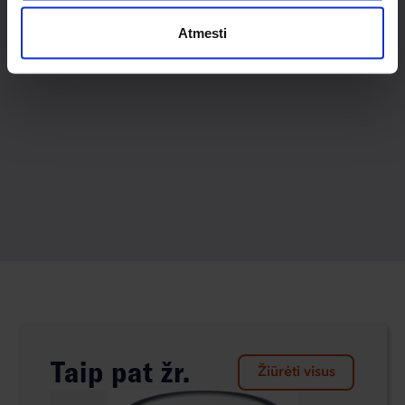
Atmesti
Taip pat žr.
Žiūrėti visus