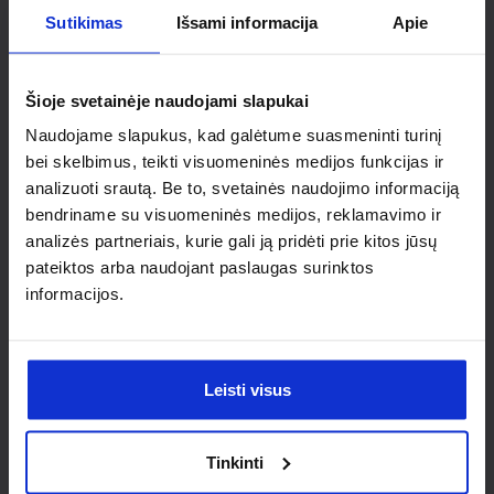
Sutikimas
Išsami informacija
Apie
Ieškai
Šioje svetainėje naudojami slapukai
individualaus
Naudojame slapukus, kad galėtume suasmeninti turinį
sprendimo?
bei skelbimus, teikti visuomeninės medijos funkcijas ir
analizuoti srautą. Be to, svetainės naudojimo informaciją
bendriname su visuomeninės medijos, reklamavimo ir
Susisiek su mumis dėl
analizės partneriais, kurie gali ją pridėti prie kitos jūsų
nestandartinio produkto aptarimo.
pateiktos arba naudojant paslaugas surinktos
informacijos.
Susisiekti
Leisti visus
Tinkinti