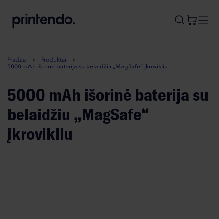
B
A
A
B
Pradžia
Produktai
5000 mAh išorinė baterija su belaidžiu „MagSafe“ įkrovikliu
5000 mAh išorinė baterija su
belaidžiu „MagSafe“
įkrovikliu