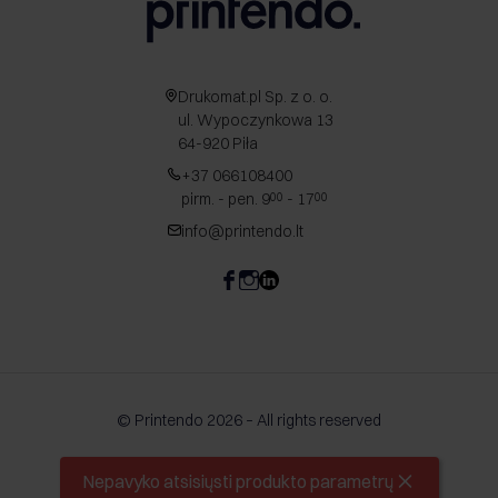
Drukomat.pl Sp. z o. o.
ul. Wypoczynkowa 13
64-920 Piła
+37 066108400
pirm. - pen. 9
- 17
00
00
info@printendo.lt
© Printendo 2026 – All rights reserved
Nepavyko atsisiųsti produkto parametrų