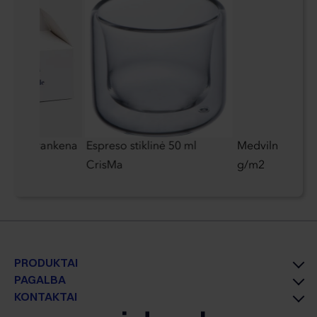
tės su rankena
Espreso stiklinė 50 ml
Medvilninis mai
CrisMa
g/m2
PRODUKTAI
PAGALBA
KONTAKTAI