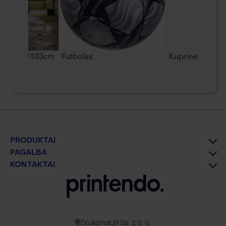
 skėtis Ø103cm
Futbolas
Kuprinė CrisMa
PRODUKTAI
PAGALBA
KONTAKTAI
Drukomat.pl Sp. z o. o.