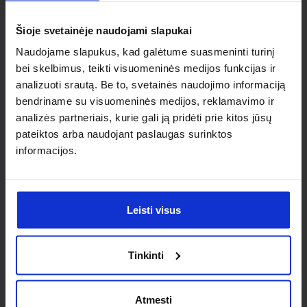
individualaus
Šioje svetainėje naudojami slapukai
sprendimo?
Naudojame slapukus, kad galėtume suasmeninti turinį
bei skelbimus, teikti visuomeninės medijos funkcijas ir
Susisiek su mumis dėl
analizuoti srautą. Be to, svetainės naudojimo informaciją
nestandartinio produkto aptarimo.
bendriname su visuomeninės medijos, reklamavimo ir
analizės partneriais, kurie gali ją pridėti prie kitos jūsų
Susisiekti
pateiktos arba naudojant paslaugas surinktos
informacijos.
Leisti visus
Tinkinti
Atmesti