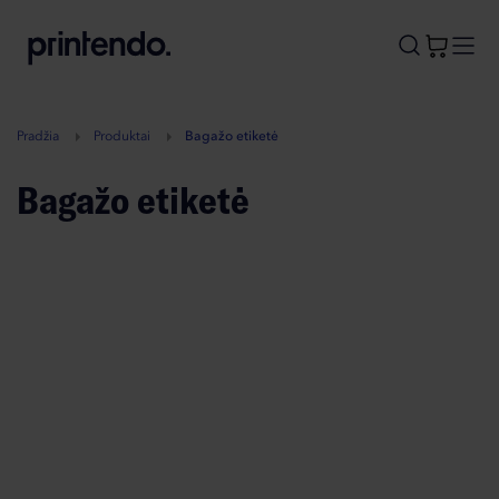
B
A
A
B
Pradžia
Produktai
Bagažo etiketė
Bagažo etiketė