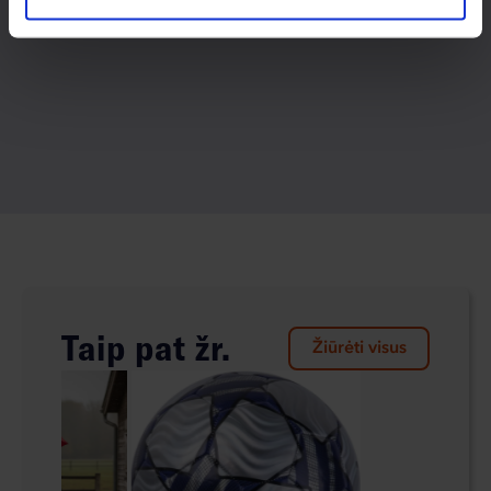
Taip pat žr.
Žiūrėti visus