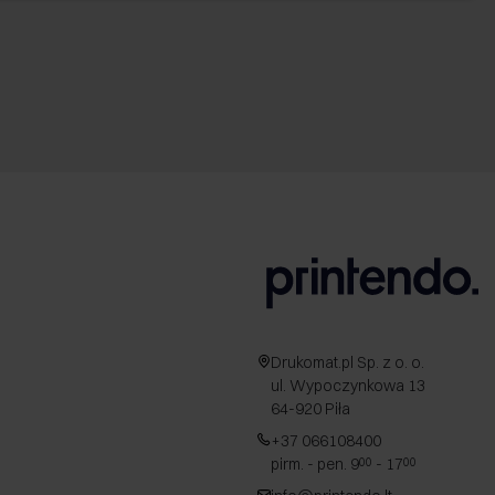
Drukomat.pl Sp. z o. o.
ul. Wypoczynkowa 13
64-920 Piła
+37 066108400
pirm. - pen. 9
- 17
00
00