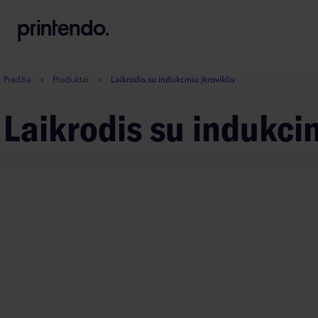
B
A
A
B
Pradžia
Produktai
Laikrodis su indukciniu įkrovikliu
Laikrodis su indukcin