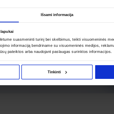
Išsami informacija
slapukai
tume suasmeninti turinį bei skelbimus, teikti visuomeninės medij
dojimo informaciją bendriname su visuomeninės medijos, reklamav
os jūsų pateiktos arba naudojant paslaugas surinktos informacijos.
Tinkinti