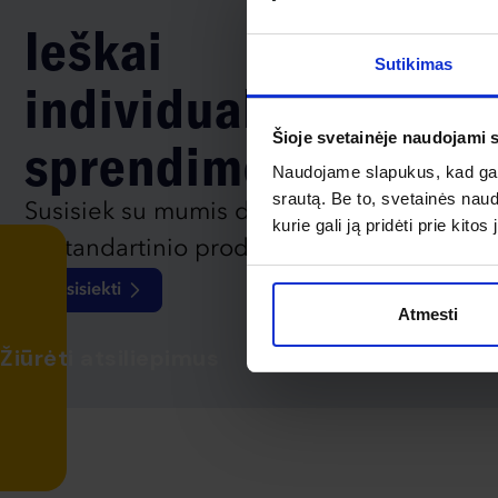
Ieškai
Sutikimas
individualaus
Šioje svetainėje naudojami 
sprendimo?
Naudojame slapukus, kad galė
srautą. Be to, svetainės nau
Susisiek su mumis dėl
kurie gali ją pridėti prie kit
nestandartinio produkto aptarimo.
Susisiekti
Atmesti
Žiūrėti atsiliepimus