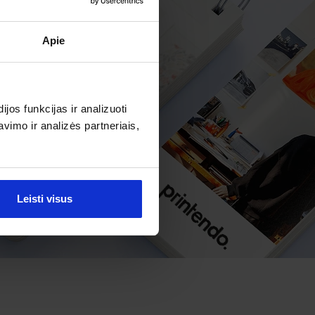
Apie
os funkcijas ir analizuoti
imo ir analizės partneriais,
Leisti visus