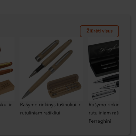
Žiūrėti visus
kui ir
Rašymo rinkinys tušinukui ir
Rašymo rinkinys tušin
rutuliniam rašikliui
rutuliniam rašikliui
Ferraghini