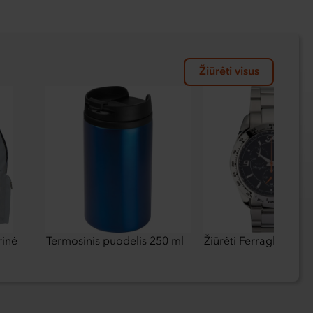
Žiūrėti visus
rinė
Termosinis puodelis 250 ml
Žiūrėti Ferraghini