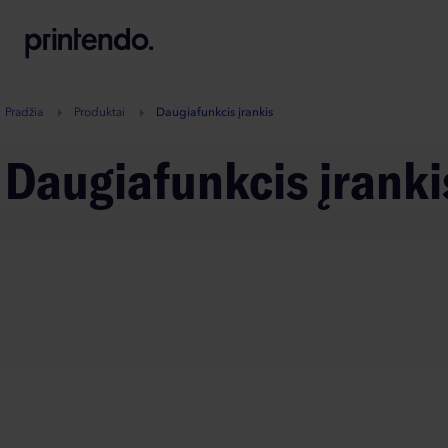
B
A
A
B
Pradžia
Produktai
Daugiafunkcis įrankis
Daugiafunkcis įranki