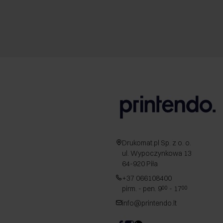
Drukomat.pl Sp. z o. o.
ul. Wypoczynkowa 13
64-920 Piła
+37 066108400
pirm. - pen. 9
- 17
00
00
info@printendo.lt