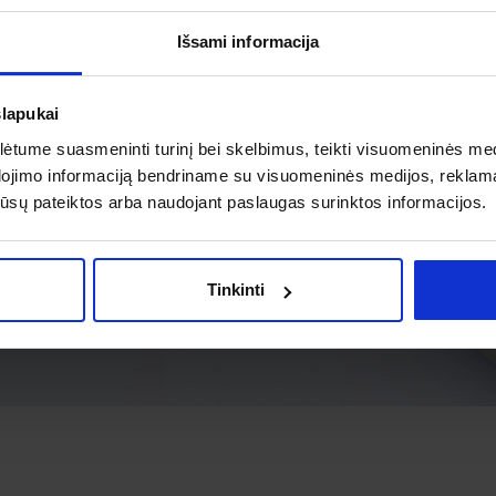
Išsami informacija
slapukai
tume suasmeninti turinį bei skelbimus, teikti visuomeninės medij
dojimo informaciją bendriname su visuomeninės medijos, reklamav
os jūsų pateiktos arba naudojant paslaugas surinktos informacijos.
Tinkinti