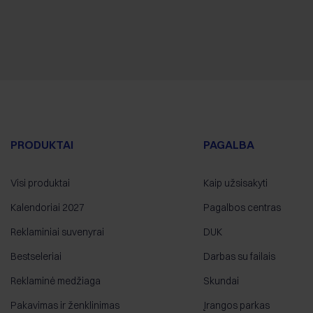
PRODUKTAI
PAGALBA
Visi produktai
Kaip užsisakyti
Kalendoriai 2027
Pagalbos centras
Reklaminiai suvenyrai
DUK
Bestseleriai
Darbas su failais
Reklaminė medžiaga
Skundai
Pakavimas ir ženklinimas
Įrangos parkas