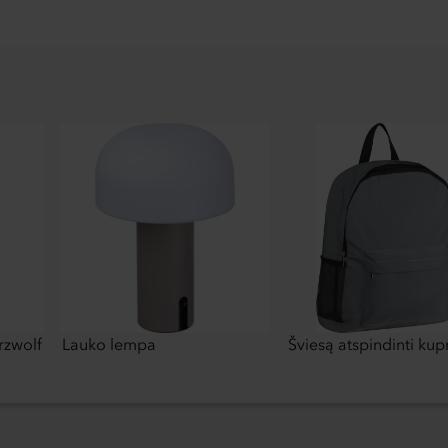
rzwolf
Lauko lempa
Šviesą atspindinti kup