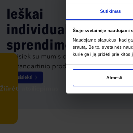
Ieškai
Sutikimas
individualaus
Šioje svetainėje naudojami 
sprendimo?
Naudojame slapukus, kad galė
srautą. Be to, svetainės nau
kurie gali ją pridėti prie kit
Susisiek su mumis dėl
nestandartinio produkto aptarimo.
Susisiekti
Atmesti
Žiūrėti atsiliepimus