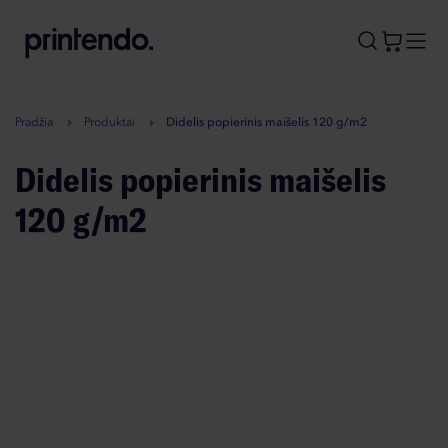
B
A
A
B
Pradžia
Produktai
Didelis popierinis maišelis 120 g/m2
Didelis popierinis maišelis
120 g/m2