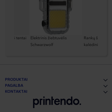
klaminiai tentai
Elektrinis žiebtuvėlis
Rankų šildytuva
Schwarzwolf
kalėdiniame už
PRODUKTAI
PAGALBA
KONTAKTAI