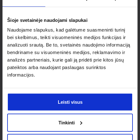
Ieškai
individualaus
Šioje svetainėje naudojami slapukai
sprendimo?
Naudojame slapukus, kad galėtume suasmeninti turinį
bei skelbimus, teikti visuomeninės medijos funkcijas ir
analizuoti srautą. Be to, svetainės naudojimo informaciją
Susisiek su mumis dėl
bendriname su visuomeninės medijos, reklamavimo ir
nestandartinio produkto aptarimo.
analizės partneriais, kurie gali ją pridėti prie kitos jūsų
pateiktos arba naudojant paslaugas surinktos
Susisiekti
informacijos.
Leisti visus
Tinkinti