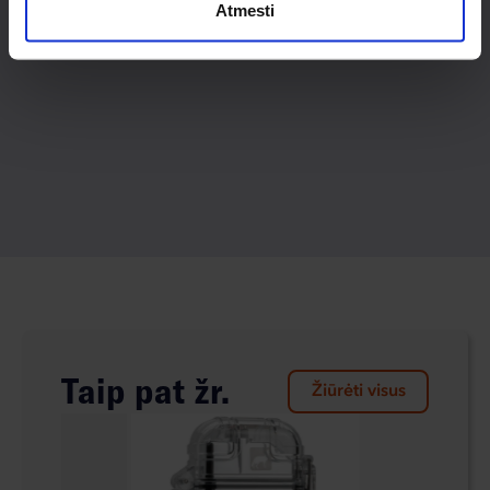
Atmesti
Taip pat žr.
Žiūrėti visus