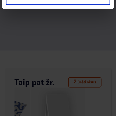
Taip pat žr.
Žiūrėti visus