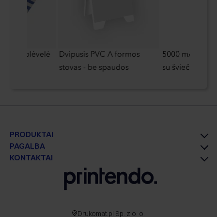
merinė plėvelė
Dvipusis PVC A formos
5000 mAh išorin
stovas - be spaudos
su šviečiančiu 
PRODUKTAI
PAGALBA
KONTAKTAI
Drukomat.pl Sp. z o. o.