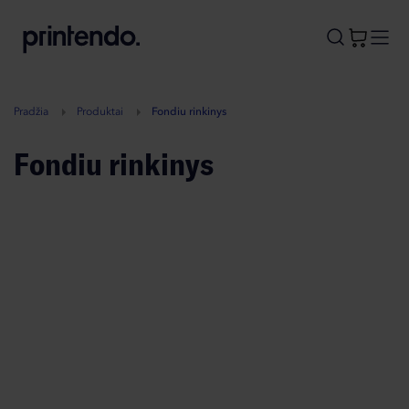
B
A
A
B
Pradžia
Produktai
Fondiu rinkinys
Fondiu rinkinys