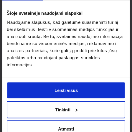
individualaus
Šioje svetainėje naudojami slapukai
sprendimo?
Naudojame slapukus, kad galėtume suasmeninti turinį
bei skelbimus, teikti visuomeninės medijos funkcijas ir
Susisiek su mumis dėl
analizuoti srautą. Be to, svetainės naudojimo informaciją
nestandartinio produkto aptarimo.
bendriname su visuomeninės medijos, reklamavimo ir
analizės partneriais, kurie gali ją pridėti prie kitos jūsų
Susisiekti
pateiktos arba naudojant paslaugas surinktos
informacijos.
Leisti visus
Tinkinti
Atmesti