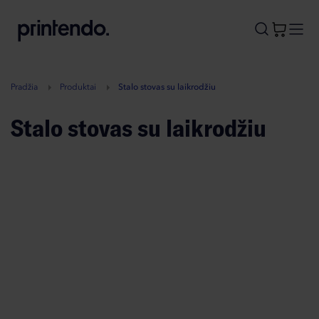
B
A
A
B
Pradžia
Produktai
Stalo stovas su laikrodžiu
Stalo stovas su laikrodžiu