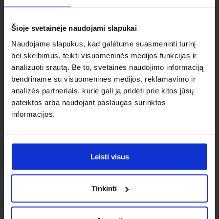
individualaus
sprendimo?
Šioje svetainėje naudojami slapukai
Naudojame slapukus, kad galėtume suasmeninti turinį
Susisiek su mumis dėl
bei skelbimus, teikti visuomeninės medijos funkcijas ir
analizuoti srautą. Be to, svetainės naudojimo informaciją
nestandartinio produkto aptarimo.
bendriname su visuomeninės medijos, reklamavimo ir
analizės partneriais, kurie gali ją pridėti prie kitos jūsų
Susisiekti
pateiktos arba naudojant paslaugas surinktos
informacijos.
Leisti visus
Tinkinti