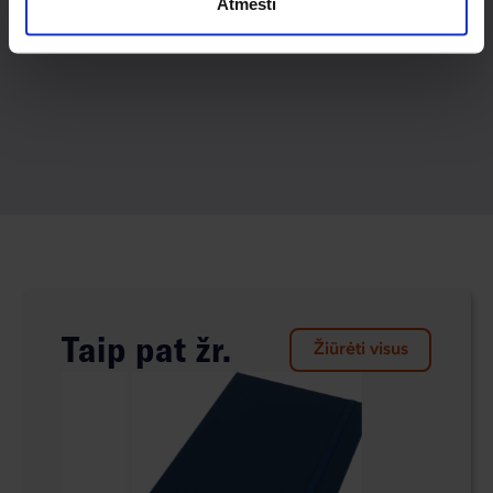
Atmesti
Taip pat žr.
Žiūrėti visus