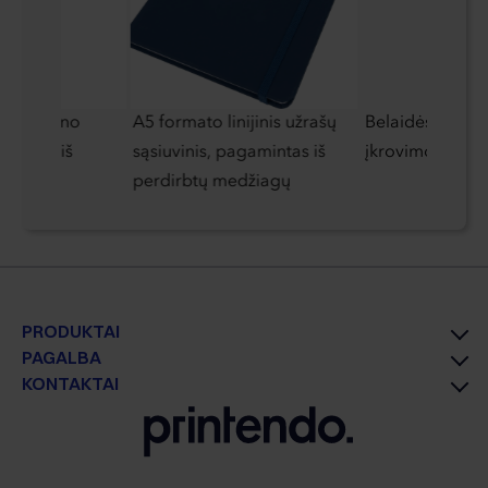
nio plieno
A5 formato linijinis užrašų
Belaidės ausinė
amintas iš
sąsiuvinis, pagamintas iš
įkrovimo dėklu
ieno
perdirbtų medžiagų
PRODUKTAI
PAGALBA
KONTAKTAI