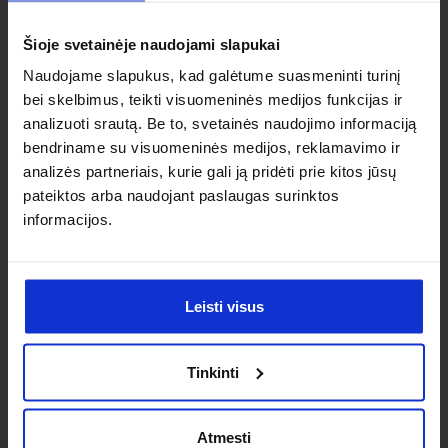
individualaus
Šioje svetainėje naudojami slapukai
sprendimo?
Naudojame slapukus, kad galėtume suasmeninti turinį
bei skelbimus, teikti visuomeninės medijos funkcijas ir
Susisiek su mumis dėl
analizuoti srautą. Be to, svetainės naudojimo informaciją
nestandartinio produkto aptarimo.
bendriname su visuomeninės medijos, reklamavimo ir
analizės partneriais, kurie gali ją pridėti prie kitos jūsų
Susisiekti
pateiktos arba naudojant paslaugas surinktos
informacijos.
Leisti visus
Tinkinti
Atmesti