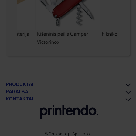
rinė baterija
Kišeninis peilis Camper
Pikniko kuprinė
Victorinox
PRODUKTAI
PAGALBA
KONTAKTAI
Drukomat.pl Sp. z o. o.