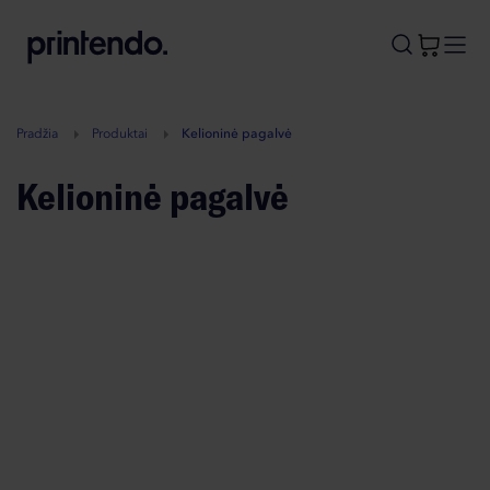
B
A
A
B
Pradžia
Produktai
Kelioninė pagalvė
Kelioninė pagalvė