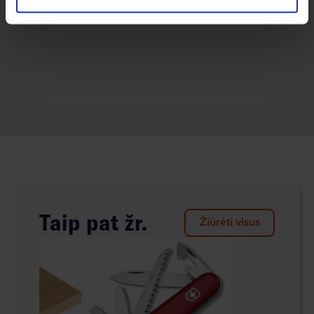
Taip pat žr.
Žiūrėti visus