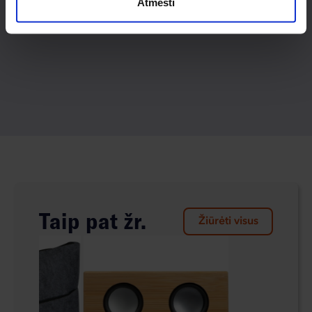
Atmesti
Taip pat žr.
Žiūrėti visus