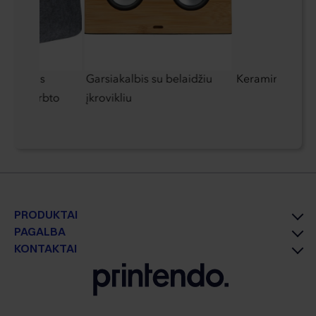
aplankas
Garsiakalbis su belaidžiu
Keraminis puod
iš perdirbto
įkrovikliu
PRODUKTAI
PAGALBA
KONTAKTAI