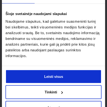
individualaus
sprendimo?
Šioje svetainėje naudojami slapukai
Naudojame slapukus, kad galėtume suasmeninti turinį
Susisiek su mumis dėl
bei skelbimus, teikti visuomeninės medijos funkcijas ir
analizuoti srautą. Be to, svetainės naudojimo informaciją
nestandartinio produkto aptarimo.
bendriname su visuomeninės medijos, reklamavimo ir
analizės partneriais, kurie gali ją pridėti prie kitos jūsų
Susisiekti
pateiktos arba naudojant paslaugas surinktos
informacijos.
Leisti visus
Tinkinti