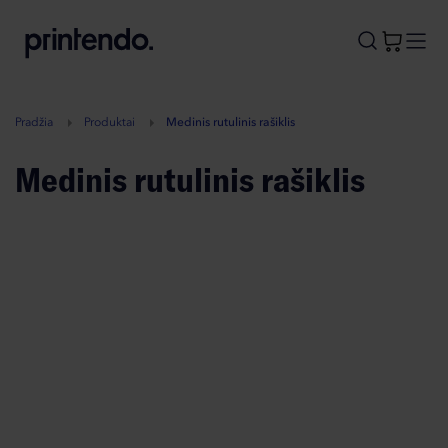
B
A
A
B
Pradžia
Produktai
Medinis rutulinis rašiklis
Medinis rutulinis rašiklis