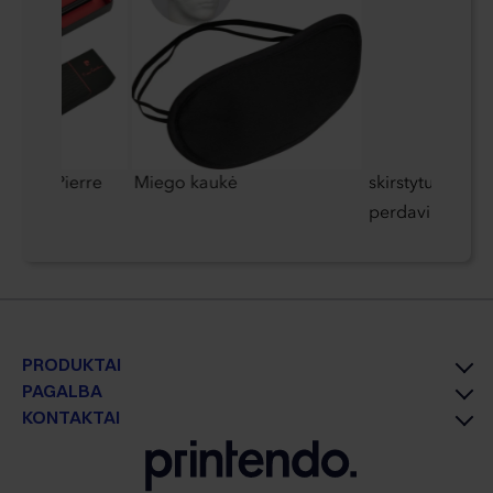
šinukas Pierre
Miego kaukė
skirstytuvas s
perdavimo funk
PRODUKTAI
PAGALBA
KONTAKTAI