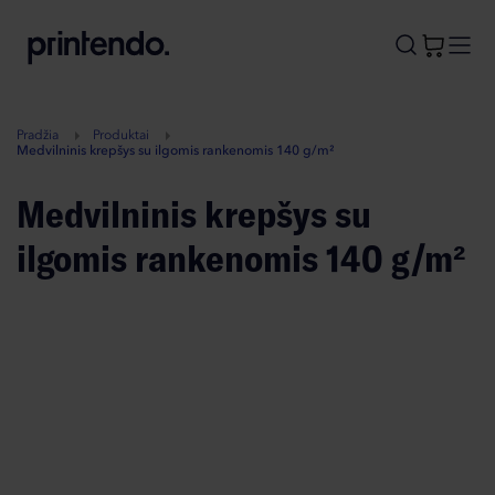
B
A
A
B
Pradžia
Produktai
Medvilninis krepšys su ilgomis rankenomis 140 g/m²
Medvilninis krepšys su
ilgomis rankenomis 140 g/m²