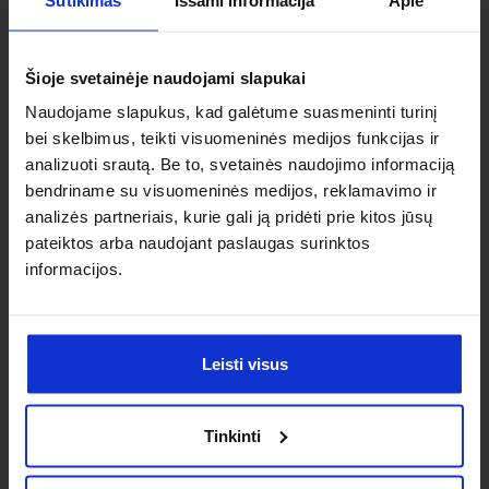
Ieškai
individualaus
Šioje svetainėje naudojami slapukai
Naudojame slapukus, kad galėtume suasmeninti turinį
sprendimo?
bei skelbimus, teikti visuomeninės medijos funkcijas ir
analizuoti srautą. Be to, svetainės naudojimo informaciją
Susisiek su mumis dėl
bendriname su visuomeninės medijos, reklamavimo ir
nestandartinio produkto aptarimo.
analizės partneriais, kurie gali ją pridėti prie kitos jūsų
pateiktos arba naudojant paslaugas surinktos
Susisiekti
informacijos.
Leisti visus
Tinkinti