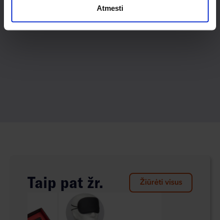
Atmesti
Taip pat žr.
Žiūrėti visus