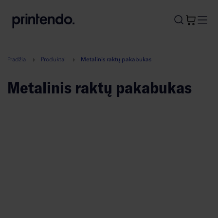
B
A
A
B
Pradžia
Produktai
Metalinis raktų pakabukas
Metalinis raktų pakabukas