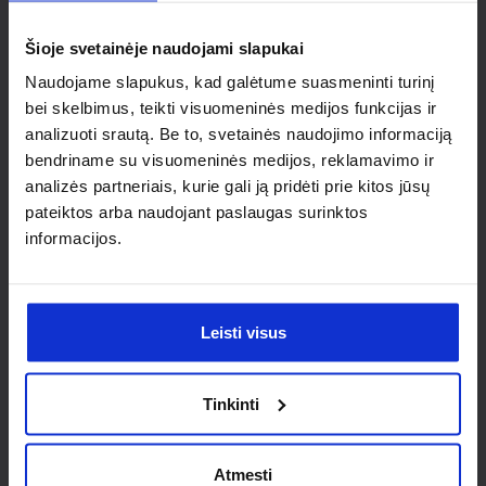
individualaus
Šioje svetainėje naudojami slapukai
sprendimo?
Naudojame slapukus, kad galėtume suasmeninti turinį
bei skelbimus, teikti visuomeninės medijos funkcijas ir
Susisiek su mumis dėl
analizuoti srautą. Be to, svetainės naudojimo informaciją
nestandartinio produkto aptarimo.
bendriname su visuomeninės medijos, reklamavimo ir
analizės partneriais, kurie gali ją pridėti prie kitos jūsų
Susisiekti
pateiktos arba naudojant paslaugas surinktos
informacijos.
Leisti visus
Tinkinti
Atmesti