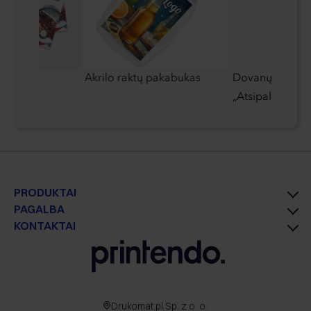
iai
Akrilo raktų pakabukas
Dovanų rinkiny
„Atsipalaidavim
PRODUKTAI
PAGALBA
KONTAKTAI
Drukomat.pl Sp. z o. o.