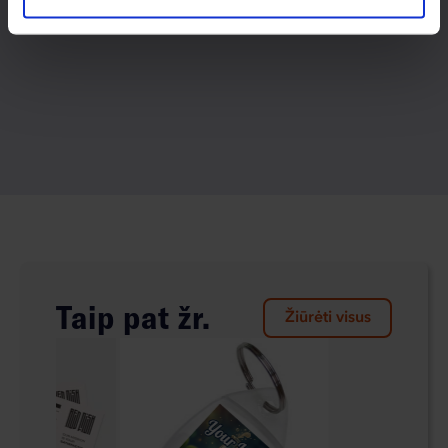
Taip pat žr.
Žiūrėti visus