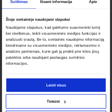
Ieškai
Sutikimas
Išsami informacija
Apie
individualaus
Šioje svetainėje naudojami slapukai
sprendimo?
Naudojame slapukus, kad galėtume suasmeninti turinį
bei skelbimus, teikti visuomeninės medijos funkcijas ir
Susisiek su mumis dėl
analizuoti srautą. Be to, svetainės naudojimo informaciją
bendriname su visuomeninės medijos, reklamavimo ir
nestandartinio produkto aptarimo.
analizės partneriais, kurie gali ją pridėti prie kitos jūsų
pateiktos arba naudojant paslaugas surinktos
Susisiekti
informacijos.
Leisti visus
Tinkinti