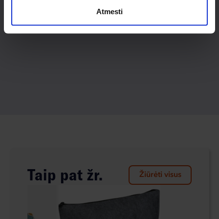
Atmesti
Taip pat žr.
Žiūrėti visus