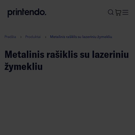
B
A
A
B
Pradžia
Produktai
Metalinis rašiklis su lazeriniu žymekliu
Metalinis rašiklis su lazeriniu
žymekliu