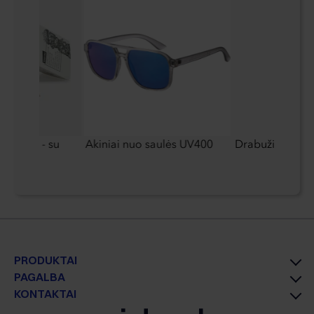
is/meniu - su
Akiniai nuo saulės UV400
Drabužių užvalk
PRODUKTAI
PAGALBA
KONTAKTAI