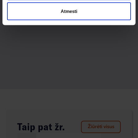
Atmesti
Taip pat žr.
Žiūrėti visus