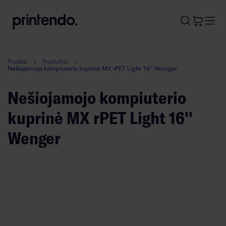
B
A
A
B
Pradžia
Produktai
Nešiojamojo kompiuterio kuprinė MX rPET Light 16'' Wenger
Nešiojamojo kompiuterio
kuprinė MX rPET Light 16''
Wenger