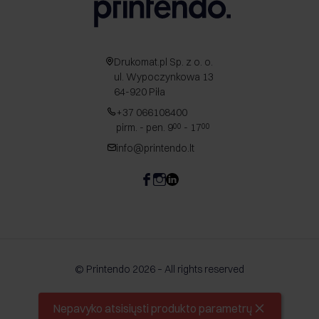
Drukomat.pl Sp. z o. o.
ul. Wypoczynkowa 13
64-920 Piła
+37 066108400
pirm. - pen. 9
- 17
00
00
info@printendo.lt
© Printendo 2026 – All rights reserved
Nepavyko atsisiųsti produkto parametrų