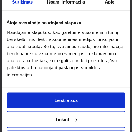
Ieškai
Sutikimas
Išsami informacija
Apie
individualaus
Šioje svetainėje naudojami slapukai
sprendimo?
Naudojame slapukus, kad galėtume suasmeninti turinį
bei skelbimus, teikti visuomeninės medijos funkcijas ir
Susisiek su mumis dėl
analizuoti srautą. Be to, svetainės naudojimo informaciją
bendriname su visuomeninės medijos, reklamavimo ir
nestandartinio produkto aptarimo.
analizės partneriais, kurie gali ją pridėti prie kitos jūsų
pateiktos arba naudojant paslaugas surinktos
Susisiekti
informacijos.
Leisti visus
Tinkinti