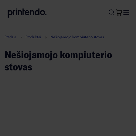
B
A
A
B
Pradžia
Produktai
Nešiojamojo kompiuterio stovas
Nešiojamojo kompiuterio
stovas