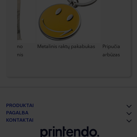
spalvinimo
Metalinis raktų pakabukas
Pripučiamas čiu
kreidelėmis
arbūzas
PRODUKTAI
PAGALBA
KONTAKTAI