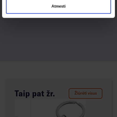
Atmesti
Taip pat žr.
Žiūrėti visus