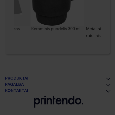
C A formos
Keraminis puodelis 300 ml
Metalinis minkš
spauda
rutulinis rašiklis
PRODUKTAI
PAGALBA
KONTAKTAI