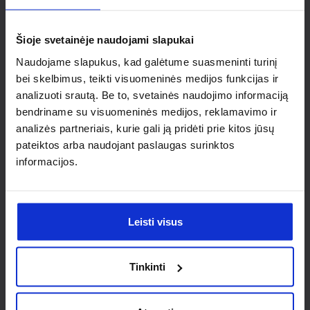
individualaus
sprendimo?
Šioje svetainėje naudojami slapukai
Naudojame slapukus, kad galėtume suasmeninti turinį
Susisiek su mumis dėl
bei skelbimus, teikti visuomeninės medijos funkcijas ir
analizuoti srautą. Be to, svetainės naudojimo informaciją
nestandartinio produkto aptarimo.
bendriname su visuomeninės medijos, reklamavimo ir
analizės partneriais, kurie gali ją pridėti prie kitos jūsų
Susisiekti
pateiktos arba naudojant paslaugas surinktos
informacijos.
Leisti visus
Tinkinti