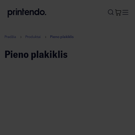
B
A
A
B
Pradžia
Produktai
Pieno plakiklis
Pieno plakiklis