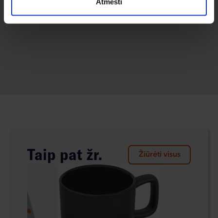
Atmesti
Taip pat žr.
Žiūrėti visus