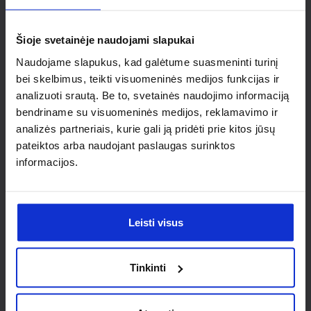
individualaus
sprendimo?
Šioje svetainėje naudojami slapukai
Naudojame slapukus, kad galėtume suasmeninti turinį
Susisiek su mumis dėl
bei skelbimus, teikti visuomeninės medijos funkcijas ir
analizuoti srautą. Be to, svetainės naudojimo informaciją
nestandartinio produkto aptarimo.
bendriname su visuomeninės medijos, reklamavimo ir
analizės partneriais, kurie gali ją pridėti prie kitos jūsų
Susisiekti
pateiktos arba naudojant paslaugas surinktos
informacijos.
Leisti visus
Tinkinti