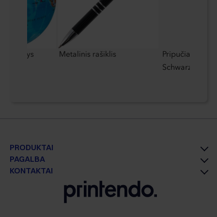
s kamuolys
Metalinis rašiklis
Pripučiama pag
Schwarzwolf
PRODUKTAI
PAGALBA
KONTAKTAI