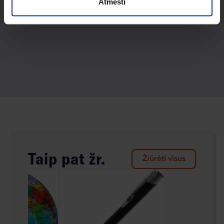
Atmesti
Taip pat žr.
Žiūrėti visus