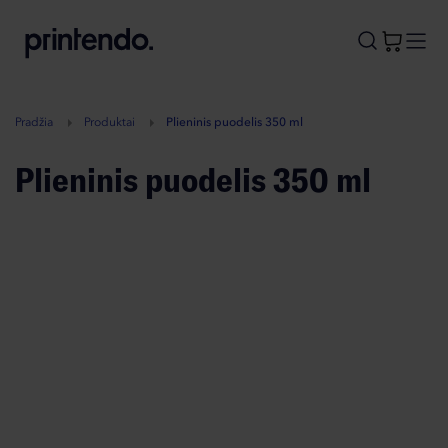
B
A
A
B
Pradžia
Produktai
Plieninis puodelis 350 ml
Plieninis puodelis 350 ml