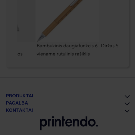
tovas su
Bambukinis daugiafunkcis 6
Diržas Schwarz
be spaudos
viename rutulinis rašiklis
PRODUKTAI
PAGALBA
KONTAKTAI