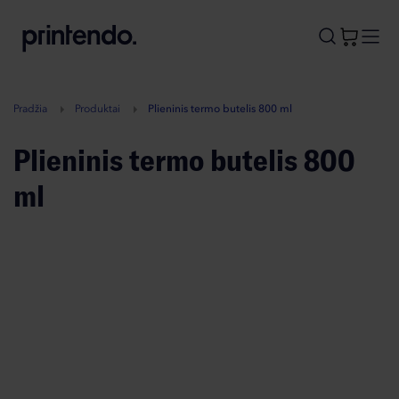
B
A
A
B
Pradžia
Produktai
Plieninis termo butelis 800 ml
Plieninis termo butelis 800
ml