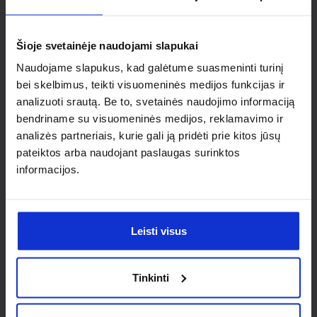
Ieškai
individualaus
Šioje svetainėje naudojami slapukai
sprendimo?
Naudojame slapukus, kad galėtume suasmeninti turinį
bei skelbimus, teikti visuomeninės medijos funkcijas ir
analizuoti srautą. Be to, svetainės naudojimo informaciją
Susisiek su mumis dėl
bendriname su visuomeninės medijos, reklamavimo ir
nestandartinio produkto aptarimo.
analizės partneriais, kurie gali ją pridėti prie kitos jūsų
pateiktos arba naudojant paslaugas surinktos
Susisiekti
informacijos.
Leisti visus
Tinkinti