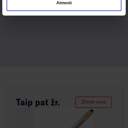
Atmesti
Taip pat žr.
Žiūrėti visus