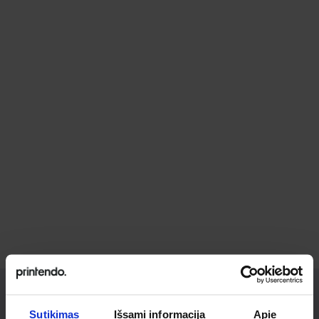
Sutikimas
Išsami informacija
Apie