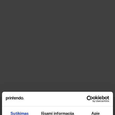
Sutikimas
Išsami informacija
Apie