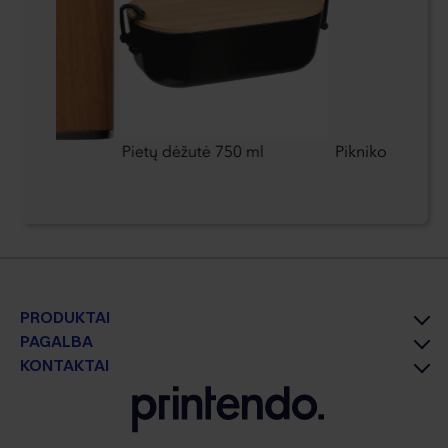
 ml
Pietų dėžutė 750 ml
Pikniko antklod
PRODUKTAI
PAGALBA
KONTAKTAI