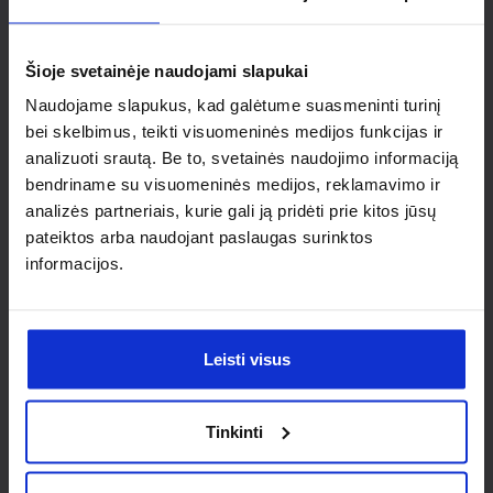
Ieškai
individualaus
Šioje svetainėje naudojami slapukai
sprendimo?
Naudojame slapukus, kad galėtume suasmeninti turinį
bei skelbimus, teikti visuomeninės medijos funkcijas ir
analizuoti srautą. Be to, svetainės naudojimo informaciją
Susisiek su mumis dėl
bendriname su visuomeninės medijos, reklamavimo ir
nestandartinio produkto aptarimo.
analizės partneriais, kurie gali ją pridėti prie kitos jūsų
pateiktos arba naudojant paslaugas surinktos
Susisiekti
informacijos.
Leisti visus
Tinkinti