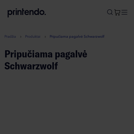
B
A
A
B
Pradžia
Produktai
Pripučiama pagalvė Schwarzwolf
Pripučiama pagalvė
Schwarzwolf