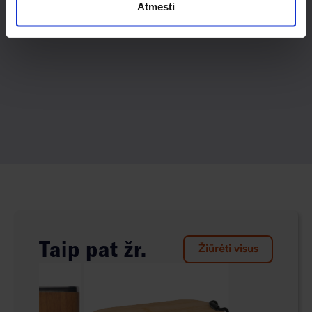
Atmesti
Taip pat žr.
Žiūrėti visus