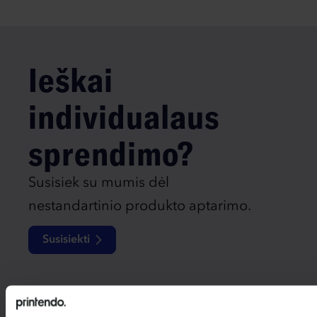
Ieškai
individualaus
sprendimo?
Susisiek su mumis dėl
nestandartinio produkto aptarimo.
Susisiekti