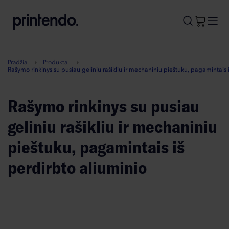
B
A
A
B
Pradžia
Produktai
Rašymo rinkinys su pusiau geliniu rašikliu ir mechaniniu pieštuku, pagamintais 
Rašymo rinkinys su pusiau
geliniu rašikliu ir mechaniniu
pieštuku, pagamintais iš
perdirbto aliuminio