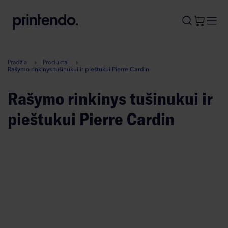
B
A
A
B
Pradžia
Produktai
Rašymo rinkinys tušinukui ir pieštukui Pierre Cardin
Rašymo rinkinys tušinukui ir
pieštukui Pierre Cardin