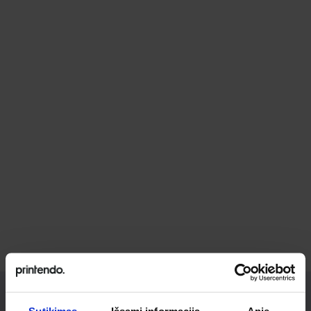
Sutikimas
Išsami informacija
Apie