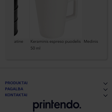
00 ml statine
Keraminis espreso puodelis
Medinis rašiklis
50 ml
PRODUKTAI
PAGALBA
KONTAKTAI