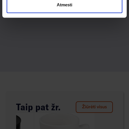
Atmesti
Taip pat žr.
Žiūrėti visus