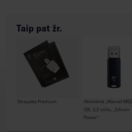
Taip pat žr.
Skrajutės Premium
Atmintinė „Marvel M02
GB, 3,2 colio, „Silicon
Power“