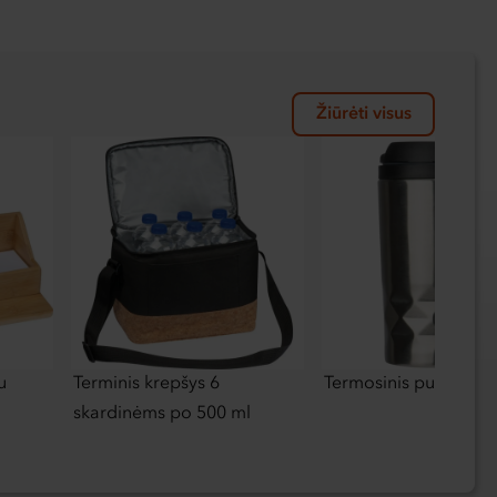
Žiūrėti visus
u
Terminis krepšys 6
Termosinis puodelis 
skardinėms po 500 ml