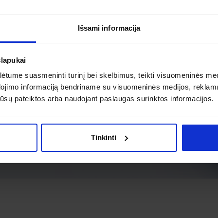
Išsami informacija
slapukai
tume suasmeninti turinį bei skelbimus, teikti visuomeninės medij
dojimo informaciją bendriname su visuomeninės medijos, reklamav
os jūsų pateiktos arba naudojant paslaugas surinktos informacijos.
Tinkinti