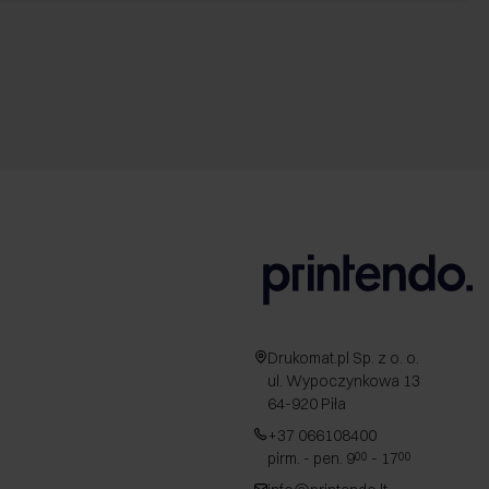
Drukomat.pl Sp. z o. o.
ul. Wypoczynkowa 13
64-920 Piła
+37 066108400
pirm. - pen. 9
- 17
00
00