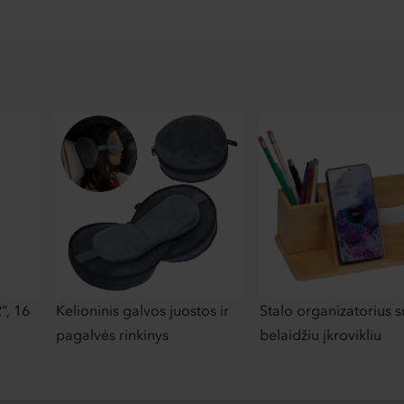
“, 16
Kelioninis galvos juostos ir
Stalo organizatorius s
pagalvės rinkinys
belaidžiu įkrovikliu