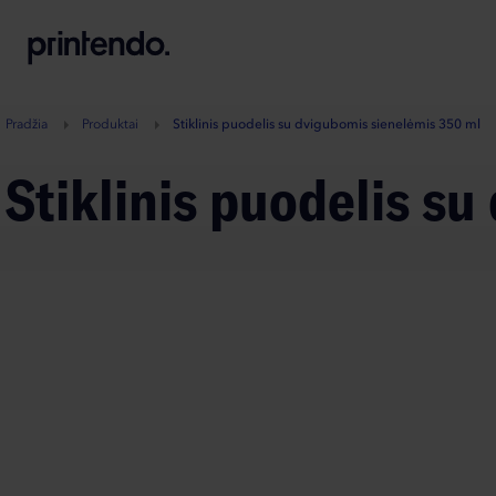
B
A
A
B
Pradžia
Produktai
Stiklinis puodelis su dvigubomis sienelėmis 350 ml
Stiklinis puodelis 