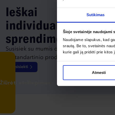
Ieškai
Sutikimas
individualaus
Šioje svetainėje naudojami 
sprendimo?
Naudojame slapukus, kad galė
srautą. Be to, svetainės nau
Susisiek su mumis dėl
kurie gali ją pridėti prie kit
nestandartinio produkto aptarimo.
Susisiekti
Atmesti
Žiūrėti atsiliepimus