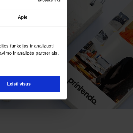
Apie
os funkcijas ir analizuoti
imo ir analizės partneriais,
Leisti visus