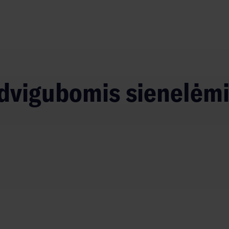
su dvigubomis sienelėm