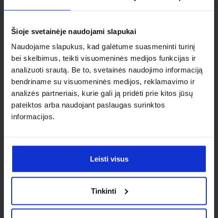
Ieškai
individualaus
Šioje svetainėje naudojami slapukai
sprendimo?
Naudojame slapukus, kad galėtume suasmeninti turinį
bei skelbimus, teikti visuomeninės medijos funkcijas ir
analizuoti srautą. Be to, svetainės naudojimo informaciją
Susisiek su mumis dėl
bendriname su visuomeninės medijos, reklamavimo ir
nestandartinio produkto aptarimo.
analizės partneriais, kurie gali ją pridėti prie kitos jūsų
pateiktos arba naudojant paslaugas surinktos
Susisiekti
informacijos.
Leisti visus
Tinkinti