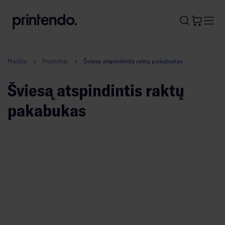
B
A
A
B
Pradžia
Produktai
Šviesą atspindintis raktų pakabukas
Šviesą atspindintis raktų
pakabukas