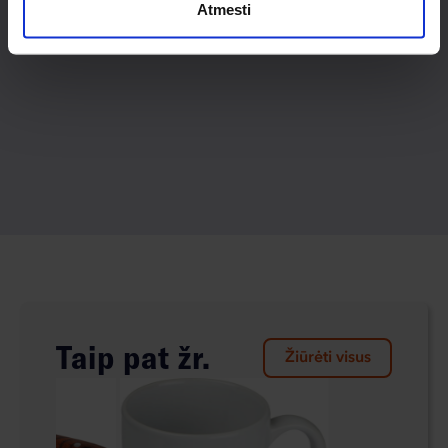
Atmesti
Taip pat žr.
Žiūrėti visus